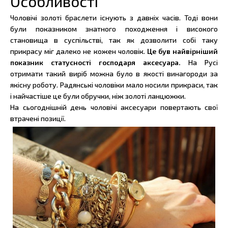
Особливості
Чоловічі золоті браслети існують з давніх часів. Тоді вони
були показником знатного походження і високого
становища в суспільстві, так як дозволити собі таку
прикрасу міг далеко не кожен чоловік.
Це був найвірніший
показник статусності господаря аксесуара.
На Русі
отримати такий виріб можна було в якості винагороди за
якісну роботу. Радянські чоловіки мало носили прикраси, так
і найчастіше це були обручки, ніж золоті ланцюжки.
На сьогоднішній день чоловічі аксесуари повертають свої
втрачені позиції.