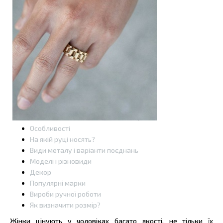
Особливості
На якій руці носять?
Види металу і варіанти поєднань
Моделі і різновиди
Декор
Популярні марки
Вироби ручної роботи
Як визначити розмір?
Жінки цінують у чоловіках багато якості, не тільки їх