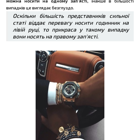
можна носити на одному зап'ясті,
інакше в більшості
випадків це виглядає безглуздо.
Оскільки більшість представників сильної
статі віддає перевагу носити годинник на
лівій руці, то прикраса у такому випадку
вони носять на правому зап'ясті.