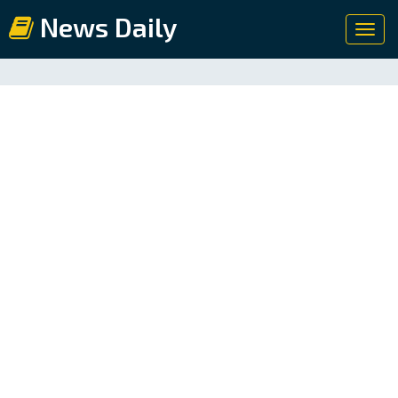
News Daily
Toggl
navig