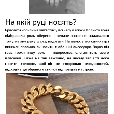
На якій руці носять?
Браслети носили на зап'ястях у всі часу й епохи. Коли-то вони
відігравали роль оберегів і велике значення надавалося
тому, на яку руку їх слід надягати. Напевно, з тих самих пір і
виникли правила, як носити ті або інші аксесуари. Зараз він
грає трохи іншу роль – підкреслює елегантність свого
власника.
І вже не так важливо, на якому зап'ясті його
носити, головне, щоб він не створював незручностей,
підходив до обраного стилю і відповідав настрою.