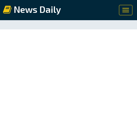
News Daily
Toggl
navig