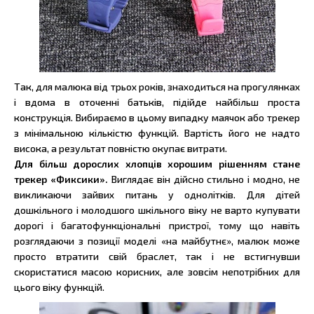
Так, для малюка від трьох років, знаходиться на прогулянках
і вдома в оточенні батьків, підійде найбільш проста
конструкція. Вибираємо в цьому випадку маячок або трекер
з мінімальною кількістю функцій. Вартість його не надто
висока, а результат повністю окупає витрати.
Для більш дорослих хлопців хорошим рішенням стане
трекер «Фиксики».
Виглядає він дійсно стильно і модно, не
викликаючи зайвих питань у однолітків. Для дітей
дошкільного і молодшого шкільного віку не варто купувати
дорогі і багатофункціональні пристрої, тому що навіть
розглядаючи з позиції моделі «на майбутнє», малюк може
просто втратити свій браслет, так і не встигнувши
скористатися масою корисних, але зовсім непотрібних для
цього віку функцій.