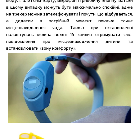
модулі, але і сим-карту, мікрофон і тривожну кнопку. Батьки
в цьому випадку можуть бути максимально спокійні, адже
на трекер можна зателефонувати і почути, що відбувається,
а додаток в потрібний момент покаже точне
місцезнаходження чада. Також при встановленні
налаштувань можна кожні 15 хвилин отримувати смс-
повідомлення про місцезнаходження дитини та
встановлювати «зону комфорту».