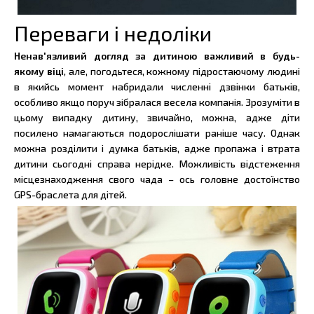
Переваги і недоліки
Ненав'язливий догляд за дитиною важливий в будь-
якому віці
, але, погодьтеся, кожному підростаючому людині
в якийсь момент набридали численні дзвінки батьків,
особливо якщо поруч зібралася весела компанія. Зрозуміти в
цьому випадку дитину, звичайно, можна, адже діти
посилено намагаються подорослішати раніше часу. Однак
можна розділити і думка батьків, адже пропажа і втрата
дитини сьогодні справа нерідке. Можливість відстеження
місцезнаходження свого чада – ось головне достоїнство
GPS-браслета для дітей.