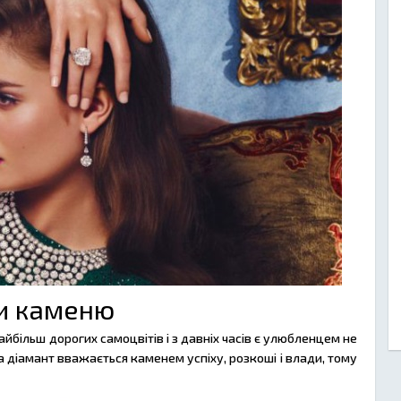
ги каменю
айбільш дорогих самоцвітів і з давніх часів є улюбленцем не
вна діамант вважається каменем успіху, розкоші і влади, тому