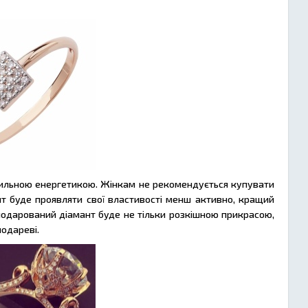
 сильною енергетикою. Жінкам не рекомендується купувати
т буде проявляти свої властивості менш активно, кращий
подарований діамант буде не тільки розкішною прикрасою,
подареві.