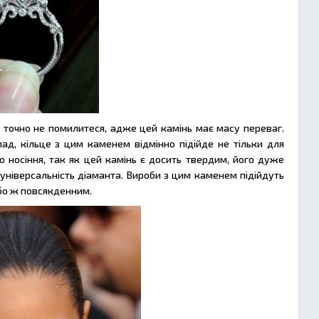
и точно не помилитеся, адже цей камінь має масу переваг.
ад, кільце з цим каменем відмінно підійде не тільки для
о носіння, так як цей камінь є досить твердим, його дуже
 універсальність діаманта. Вироби з цим каменем підійдуть
або ж повсякденним.