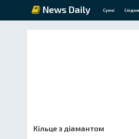
News Daily
Сукні
Спідни
Кільце з діамантом