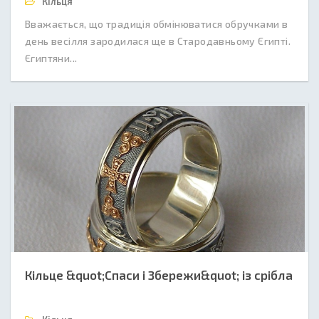
Кільця
Вважається, що традиція обмінюватися обручками в
день весілля зародилася ще в Стародавньому Єгипті.
Єгиптяни...
Кільце &quot;Спаси і Збережи&quot; із срібла