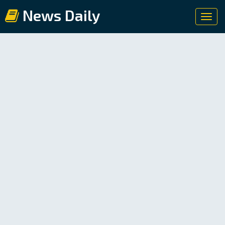
News Daily
Toggl
navig