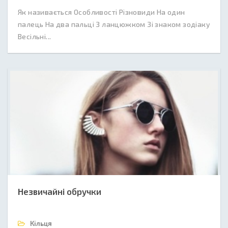
Як називається Особливості Різновиди На один
палець На два пальці З ланцюжком Зі знаком зодіаку
Весільні...
Незвичайні обручки
Кільця