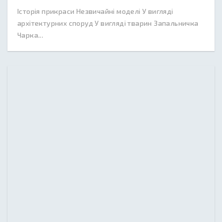
Історія прикраси Незвичайні моделі У вигляді
архітектурних споруд У вигляді тварин Запальничка
Чарка...