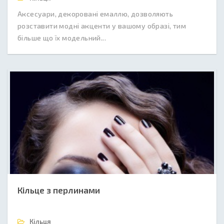
Аксесуари, декоровані емаллю, дозволяють
розставити модні акценти у вашому образі, тим
більше що їх модельний...
Кільце з перлинами
Кільця