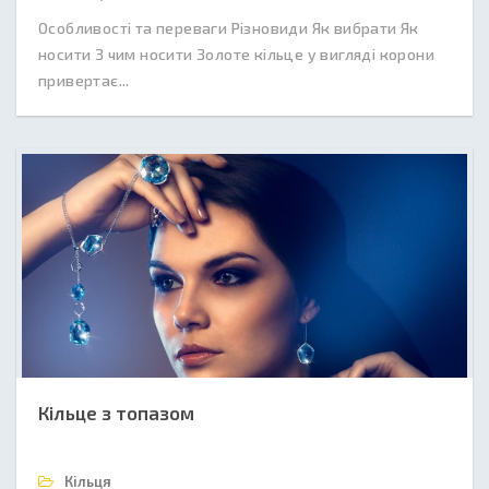
Особливості та переваги Різновиди Як вибрати Як
носити З чим носити Золоте кільце у вигляді корони
привертає...
Кільце з топазом
Кільця