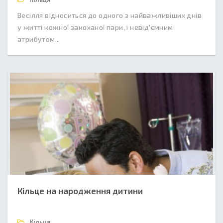
Весілля відноситься до одного з найважливіших днів
у житті кожної закоханої пари, і невід'ємним
атрибутом...
Кільце на народження дитини
Кільця