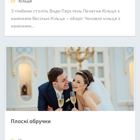
Кільця
З глибини століть Види Перстень Печатка Кільця з
камінням Весільні Кільце – оберіг Чоловічі кільця з
камінням...
Плоскі обручки