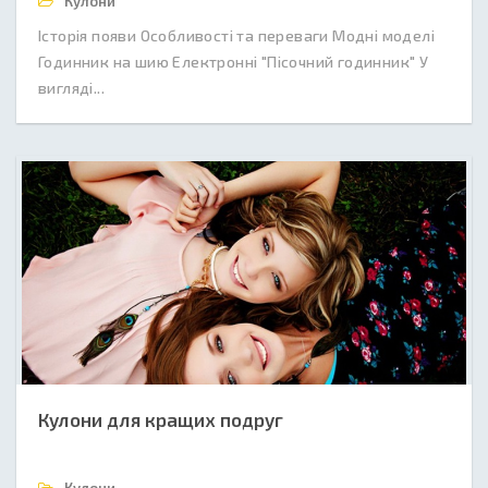
Кулони
Історія появи Особливості та переваги Модні моделі
Годинник на шию Електронні "Пісочний годинник" У
вигляді...
Кулони для кращих подруг