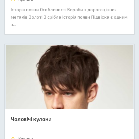
Історія появи Особливості Вироби з дорогоцінних
металів Золоті З срібла Історія появи Підвіска є одним
з...
Чоловічі кулони
Кулони