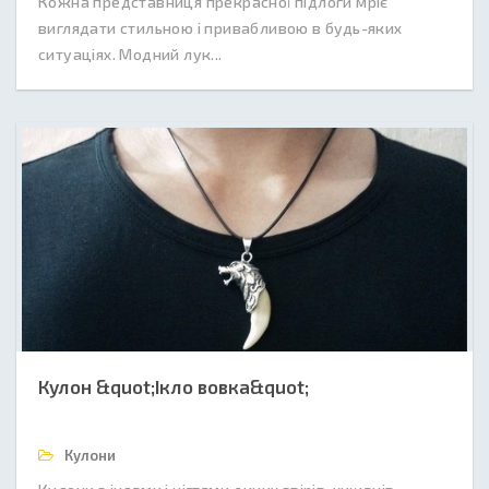
Кожна представниця прекрасної підлоги мріє
виглядати стильною і привабливою в будь-яких
ситуаціях. Модний лук...
Кулон &quot;Ікло вовка&quot;
Кулони