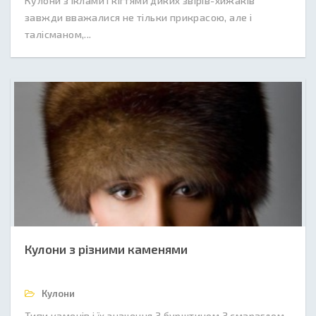
Кулони з іклами і кігтями диких звірів-хижаків
завжди вважалися не тільки прикрасою, але і
талісманом,...
Кулони з різними каменями
Кулони
Типи каменів і їх значення З бурштином З смарагдом