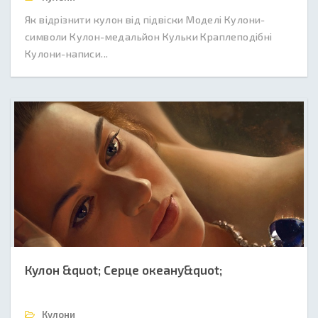
Як відрізнити кулон від підвіски Моделі Кулони-
символи Кулон-медальйон Кульки Краплеподібні
Кулони-написи...
Кулон &quot; Серце океану&quot;
Кулони