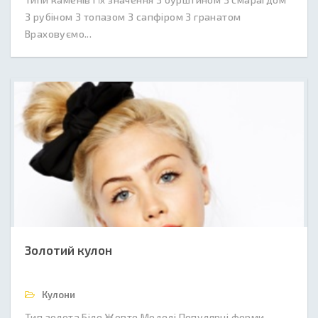
З рубіном З топазом З сапфіром З гранатом
Враховуємо...
Золотий кулон
Кулони
Тип золота Біле Жовте Моделі Популярні форми