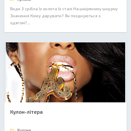
Види З срібла Із золота Із сталі На шкіряному шнурку
Значення Кому дарувати? Як поєднуються з
одягом?...
Кулон-літера
Кулони