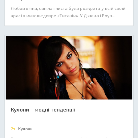
Любов вічна, світла і чиста була розкрита у всій своїй
красі в киношедевре «Титанік». У Джека і Роуз...
Кулони – модні тенденції
Кулони