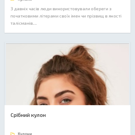
З давніх часів люди використовували обереги з
початковими літерами своїх імен чи прізвищ в якості
талісманів....
Срібний кулон
Кулони