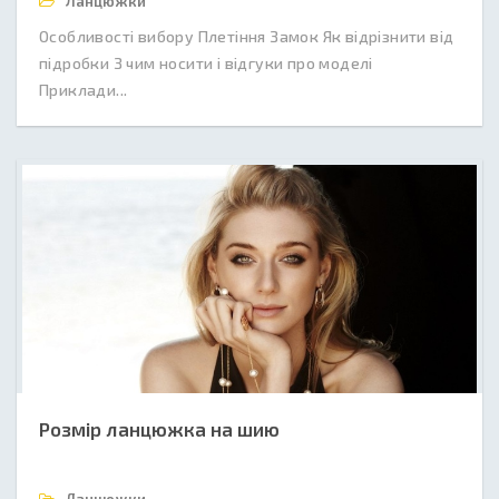
Ланцюжки
Особливості вибору Плетіння Замок Як відрізнити від
підробки З чим носити і відгуки про моделі
Приклади...
Розмір ланцюжка на шию