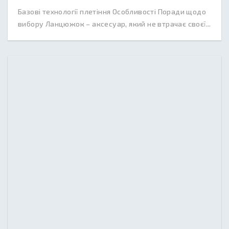
Базові технології плетіння Особливості Поради щодо
вибору Ланцюжок – аксесуар, який не втрачає своєї...