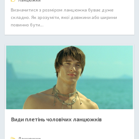
Ланцюжки
Визначитися з розміром ланцюжка буває дуже
складно. Як зрозуміти, якої довжини або ширини
повинно бути...
Види плетінь чоловічих ланцюжків
Ланцюжки