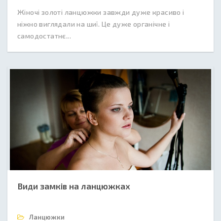
Жіночі золоті ланцюжки завжди дуже красиво і
ніжно виглядали на шиї. Це дуже органічне і
самодостатнє...
Види замків на ланцюжках
Ланцюжки