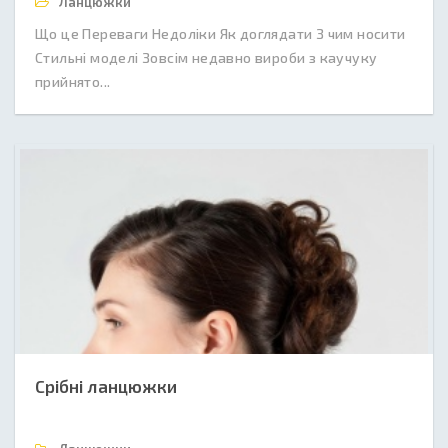
Ланцюжки
Що це Переваги Недоліки Як доглядати З чим носити
Стильні моделі Зовсім недавно вироби з каучуку
прийнято...
Срібні ланцюжки