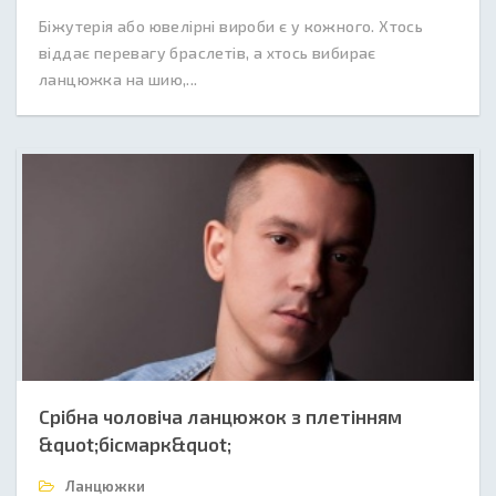
Біжутерія або ювелірні вироби є у кожного. Хтось
віддає перевагу браслетів, а хтось вибирає
ланцюжка на шию,...
Срібна чоловіча ланцюжок з плетінням
&quot;бісмарк&quot;
Ланцюжки