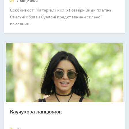
Ланцюжки
Особливості Матеріал і колір Розміри Види плетінь
Стильні образи Сучасні представники сильної
половини...
Каучукова ланцюжок