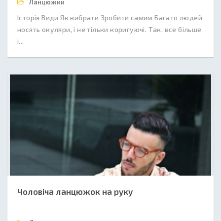
Ланцюжки
Історія Види Як вибрати Зробити самим Багато людей
носять окуляри, і не тільки коригуючі. Так, все більше
і...
Чоловіча ланцюжок на руку