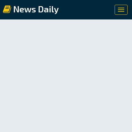
News Daily
Toggl
navig