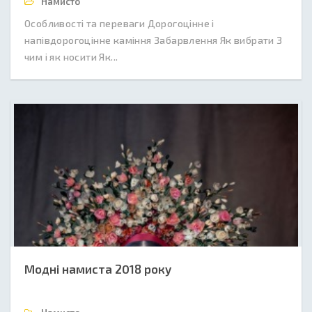
Намисто
Особливості та переваги Дорогоцінне і
напівдорогоцінне каміння Забарвлення Як вибрати З
чим і як носити Як...
Модні намиста 2018 року