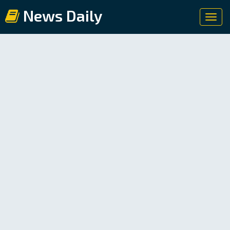
News Daily
Toggl
navig