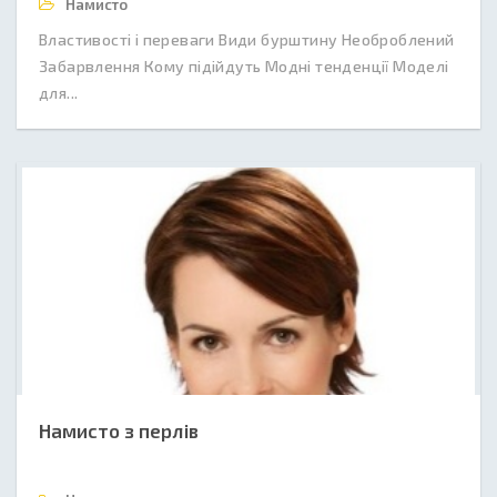
Намисто
Властивості і переваги Види бурштину Необроблений
Забарвлення Кому підійдуть Модні тенденції Моделі
для...
Намисто з перлів