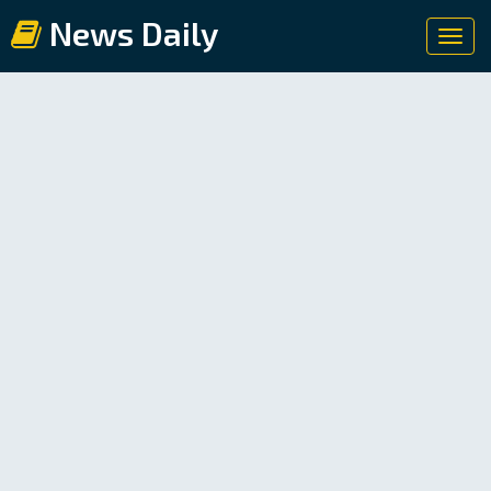
News Daily
Toggl
navig