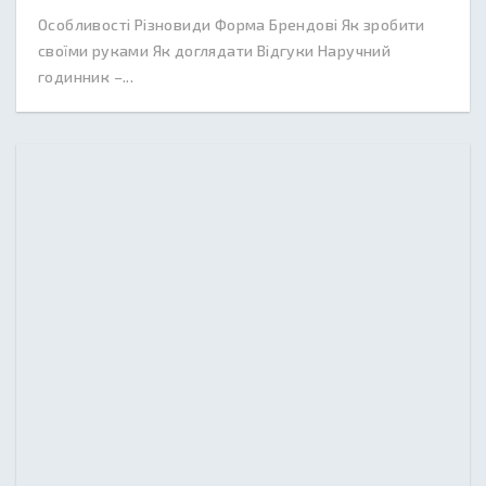
Особливості Різновиди Форма Брендові Як зробити
своїми руками Як доглядати Відгуки Наручний
годинник –...