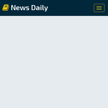
News Daily
Toggl
navig