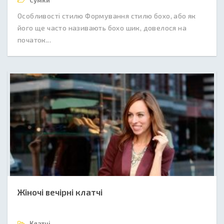
Сумки
Особливості стилю Формування стилю бохо, або як
його ще часто називають бохо шик, довелося на
початок...
Жіночі вечірні клатчі
Клатчі