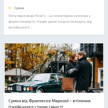
Сумки
Популярні види Клатч – це мініатюрна сумочка у
формі конверта. Назва даної моделі походить від
англійського...
Сумки від Франческо Марконі – втілення
італійського стилю і якості