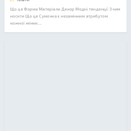
Що це Форма Матеріали Декор Модні тенденції З чим
носити Що це Сумочка є незамінним атрибутом
кожної жінки....