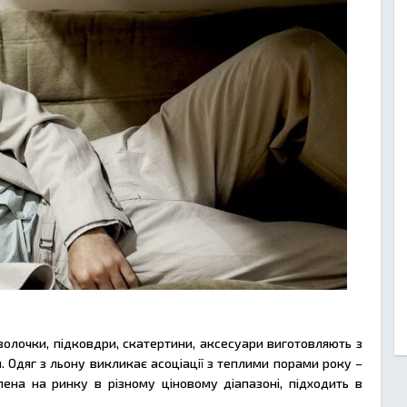
наволочки, підковдри, скатертини, аксесуари виготовляють з
н. Одяг з льону викликає асоціації з теплими порами року –
лена на ринку в різному ціновому діапазоні, підходить в