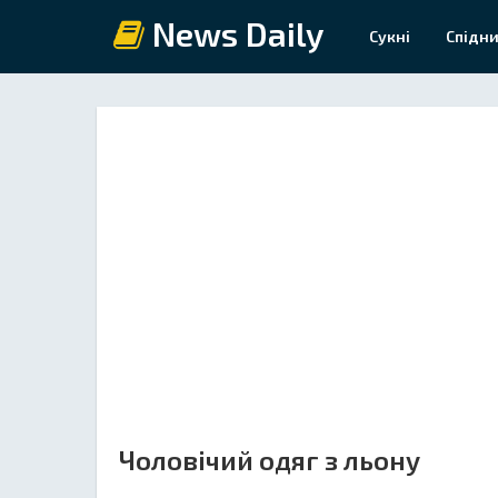
News Daily
Сукні
Спідни
Чоловічий одяг з льону