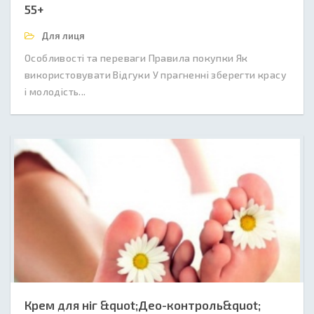
55+
Для лиця
Особливості та переваги Правила покупки Як
використовувати Відгуки У прагненні зберегти красу
і молодість...
Крем для ніг &quot;Део-контроль&quot;