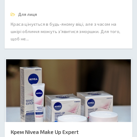
Для лиця
Краса цінується в будь-якому віці, але з часом на
шкірі обличчя можуть з'явитися зморшки. Для того,
щоб не...
Крем Nivea Make Up Expert