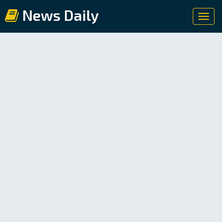
News Daily
Toggl
navig