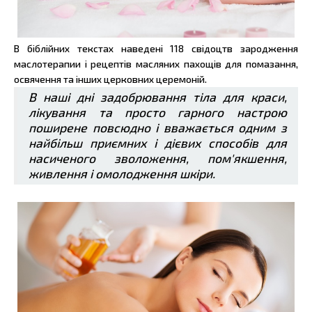
В біблійних текстах наведені 118 свідоцтв зародження
маслотерапии і рецептів масляних пахощів для помазання,
освячення та інших церковних церемоній.
В наші дні задобрювання тіла для краси,
лікування та просто гарного настрою
поширене повсюдно і вважається одним з
найбільш приємних і дієвих способів для
насиченого зволоження, пом'якшення,
живлення і омолодження шкіри.