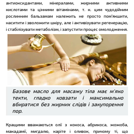
антиоксидантами, мінералами, жирними активними
кислотами та цінними вітамінами, т. к. цим чудодійним
рослинним бальзамам належить не просто пом'якшити,
наситити і зволожити шкіру, але і активізувати регенерацію,
і стабілізувати метаболізм, і запустити процес омолодження.
Базове масло для масажу тіла має м'яко
текти, гладко ковзати і максимально
вбиратися без жирних слідів і закупорення
пор.
Кращими вважаються олії з кокоса, абрикоса, жожоба,
макадамії, мигдалю, каріте і оливок, причому ті, що