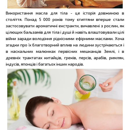
Використання масла для тіла - це історія довжиною в
століття. Понад 5 000 років тому єгиптяни вперше стали
застосовувати ароматичні екстракти, вичавлені з рослин, як
цілющих бальзамів для тіла і душі й навіть влаштовували цілі
війни заради володіння рідкісними ефірними маслами. Хоча
згадки про їх благотворний вплив на людини зустрічаються і
в наскальних малюнках первісних мешканців Землі, і в
древніх трактатах китайців, греків, персів, арабів, римлян,
індусів, японців і багатьох інших народів.