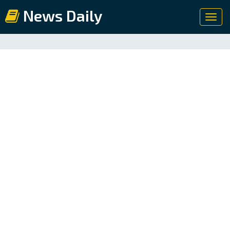
News Daily
Toggl
navig