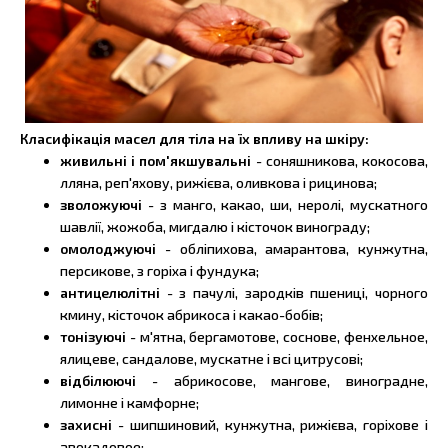
Класифікація масел для тіла на їх впливу на шкіру:
живильні і пом'якшувальні
- соняшникова, кокосова,
лляна, реп'яхову, рижієва, оливкова і рицинова;
зволожуючі
- з манго, какао, ши, неролі, мускатного
шавлії, жожоба, мигдалю і кісточок винограду;
омолоджуючі
- обліпихова, амарантова, кунжутна,
персикове, з горіха і фундука;
антицелюлітні
- з пачулі, зародків пшениці, чорного
кмину, кісточок абрикоса і какао-бобів;
тонізуючі
- м'ятна, бергамотове, соснове, фенхельное,
ялицеве, сандалове, мускатне і всі цитрусові;
відбілюючі
- абрикосове, мангове, виноградне,
лимонне і камфорне;
захисні
- шипшиновий, кунжутна, рижієва, горіхове і
авокадовое;