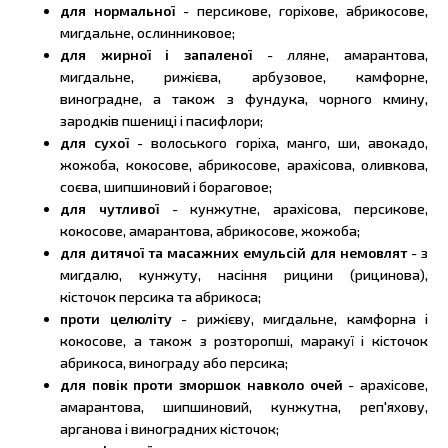
для нормальної
- персикове, горіхове, абрикосове,
мигдальне, ослинниковое;
для жирної і запаленої
- лляне, амарантова,
мигдальне, рижієва, арбузовое, камфорне,
виноградне, а також з фундука, чорного кмину,
зародків пшениці і пасифлори;
для сухої
- волоського горіха, манго, ши, авокадо,
жожоба, кокосове, абрикосове, арахісова, оливкова,
соєва, шипшиновий і бораговое;
для чутливої
- кунжутне, арахісова, персикове,
кокосове, амарантова, абрикосове, жожоба;
для дитячої та масажних емульсій для немовлят
- з
мигдалю, кунжуту, насіння рицини (рицинова),
кісточок персика та абрикоса;
проти целюліту
- рижієву, мигдальне, камфорна і
кокосове, а також з розторопші, маракуї і кісточок
абрикоса, винограду або персика;
для повік проти зморшок навколо очей
- арахісове,
амарантова, шипшиновий, кунжутна, реп'яхову,
арганова і виноградних кісточок;