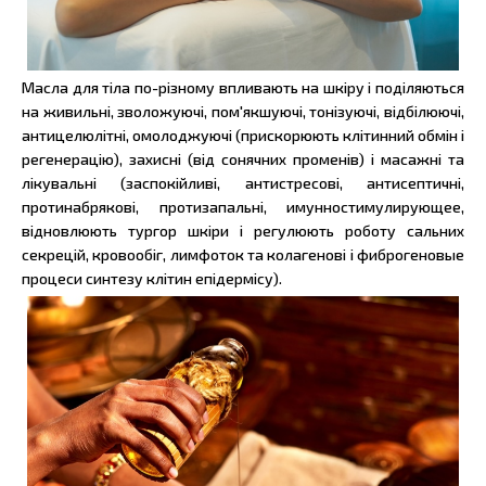
Масла для тіла по-різному впливають на шкіру і поділяються
на живильні, зволожуючі, пом'якшуючі, тонізуючі, відбілюючі,
антицелюлітні, омолоджуючі (прискорюють клітинний обмін і
регенерацію), захисні (від сонячних променів) і масажні та
лікувальні (заспокійливі, антистресові, антисептичні,
протинабрякові, протизапальні, имунностимулирующее,
відновлюють тургор шкіри і регулюють роботу сальних
секрецій, кровообіг, лимфоток та колагенові і фиброгеновые
процеси синтезу клітин епідермісу).