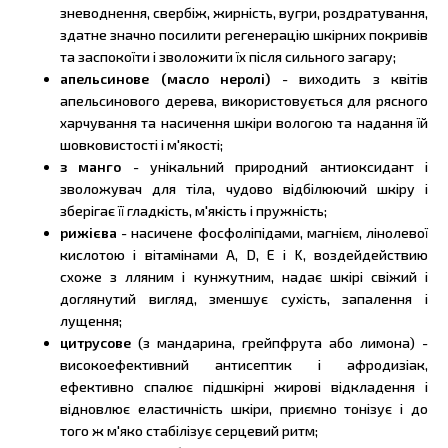
зневоднення, свербіж, жирність, вугри, роздратування,
здатне значно посилити регенерацію шкірних покривів
та заспокоїти і зволожити їх після сильного загару;
апельсинове (масло неролі)
- виходить з квітів
апельсинового дерева, використовується для рясного
харчування та насичення шкіри вологою та надання їй
шовковистості і м'якості;
з манго
- унікальний природний антиоксидант і
зволожувач для тіла, чудово відбілюючий шкіру і
зберігає її гладкість, м'якість і пружність;
рижієва
- насичене фосфоліпідами, магнієм, лінолевої
кислотою і вітамінами А, D, Е і K, воздейдействию
схоже з лляним і кунжутним, надає шкірі свіжий і
доглянутий вигляд, зменшує сухість, запалення і
лущення;
цитрусове
(з мандарина, грейпфрута або лимона) -
високоефективний антисептик і афродизіак,
ефективно спалює підшкірні жирові відкладення і
відновлює еластичність шкіри, приємно тонізує і до
того ж м'яко стабілізує серцевий ритм;