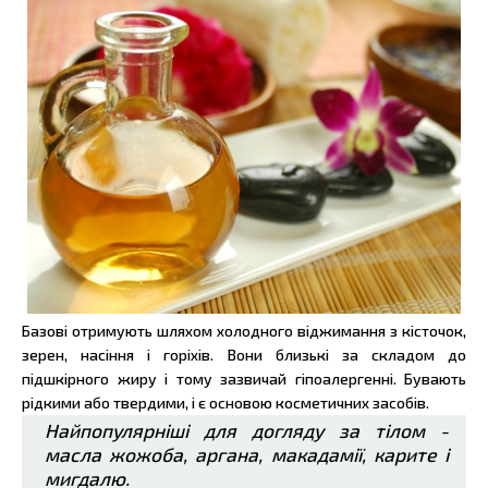
Базові отримують шляхом холодного віджимання з кісточок,
зерен, насіння і горіхів. Вони близькі за складом до
підшкірного жиру і тому зазвичай гіпоалергенні. Бувають
рідкими або твердими, і є основою косметичних засобів.
Найпопулярніші для догляду за тілом -
масла жожоба, аргана, макадамії, карите і
мигдалю.