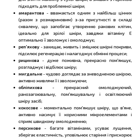
підходять для проблемної шкіри;
амарантова
- вважається одним з найбільш цінних
(разом з розмариновим) з-за присутності в складі
сквалену, що запобігає утворенню ракових клітин,
ідеально для зрілої шкіри, завдяки вітаміну Е
оптимально її зволожує і омолоджує;
реп'яхову
- захищає, живить і зміцнює шкірні покриви,
підсилює регенерацію і налагоджує обмінні процеси;
рицинова
- дуже поживна, прекрасно пом'якшує,
розгладжує і відбілює шкіру;
мигдальне
- чудово доглядає за зневодненою шкірою,
активно живлячи її і зволожуючи;
обліпихова
- прекрасний омолоджуючий,
ранозагоювальну, пом'якшувальну і освітлюючий
шкіру засіб;
кокосове
- моментально пом'якшує шкіру, що в'яне,
активно насичує її корисними мікроелементами і
сприяє швидкому омолодженню;
персикове
- багате вітамінами, усуває лущення,
зберігає еластичність, уповільнює старіння і прискорює