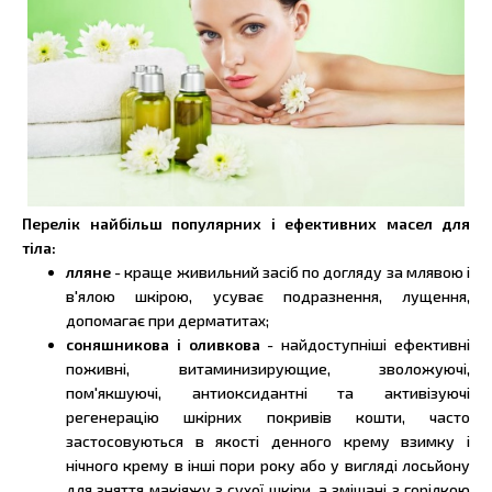
Перелік найбільш популярних і ефективних масел для
тіла:
лляне
- краще живильний засіб по догляду за млявою і
в'ялою шкірою, усуває подразнення, лущення,
допомагає при дерматитах;
соняшникова і оливкова
- найдоступніші ефективні
поживні, витаминизирующие, зволожуючі,
пом'якшуючі, антиоксидантні та активізуючі
регенерацію шкірних покривів кошти, часто
застосовуються в якості денного крему взимку і
нічного крему в інші пори року або у вигляді лосьйону
для зняття макіяжу з сухої шкіри, а змішані з горілкою