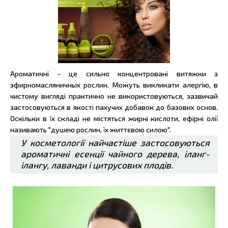
Ароматичні - це сильно концентровані витяжки з
эфирномасляничных рослин. Можуть викликати алергію, в
чистому вигляді практично не використовуються, зазвичай
застосовуються в якості пахучих добавок до базових основ.
Оскільки в їх складі не містяться жирні кислоти, ефірні олії
називають "душею рослин, їх життєвою силою".
У косметології найчастіше застосовуються
ароматичні есенції чайного дерева, іланг-
ілангу, лаванди і цитрусових плодів.