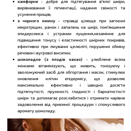
камфорне
- добре для підтягування в'ялої шкіри,
вирівнювання її пігментації, надання свіжості та
усунення прищів;
з чорного кмину
- справді цілюще при загоєнні
мікротріщин, ранок і запалень на шкірі, пом'якшення
эпидерсмиса і устрании лущення,незамінне для
підвищення тонусу і еластичності шкірних покривів,
ефективно при лікуванні целюліті, порушенні обміну
речовин і вугрової висипки;
шоколадне (з плодів какао)
- улюблене всіма
жінками вітамінізують, що живить, тонізуючу і
зволожуючий засіб для обгортання і масок, стимулює
оновлення клітин епідермісу, що дозволяє
максимально ефективно і швидко досягти
підтягнутості, пружності, гладкості і бархатистості
шкіри та допомагає розслабитися і отримати чарівне
задоволення від приємної процедури і спокусливого
аромату шоколаду.