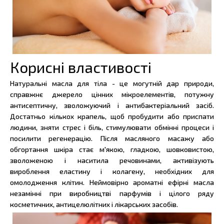
Корисні властивості
Натуральні масла для тіла - це могутній дар природи,
справжнє джерело цінних мікроелементів, потужну
антисептичну, зволожуючий і антибактеріальний засіб.
Достатньо кількох крапель, щоб пробудити або приспати
людини, зняти стрес і біль, стимулювати обмінні процеси і
посилити регенерацію. Після масляного масажу або
обгортання шкіра стає м'якою, гладкою, шовковистою,
зволоженою і наситила речовинами, активізують
вироблення еластину і колагену, необхідних для
омолодження клітин. Неймовірно ароматні ефірні масла
незамінні при виробництві парфумів і цілого ряду
косметичних, антицелюлітних і лікарських засобів.