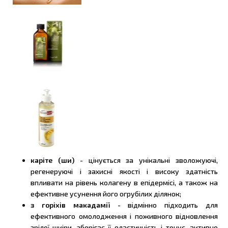
каріте (ши)
- цінується за унікальні зволожуючі,
регенеруючі і захисні якості і високу здатність
впливати на рівень колагену в епідермісі, а також на
ефективне усунення його огрубілих ділянок;
з горіхів макадамії
- відмінно підходить для
ефективного омолодження і поживного відновлення
зрілої шкіри, зберігає її еластичність і тонус, активно