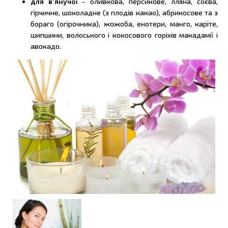
для в'янучої
- оливкова, персикове, лляна, соєва,
гірчичне, шоколадне (з плодів какао), абрикосове та з
бораго (огірочника), жожоба, енотери, манго, каріте,
шипшини, волоського і кокосового горіхів макадамії і
авокадо.