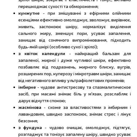
перешкоджає сухості та обмороження;
кунжутне
- при змішуванні з ефірними олійними
есенціями ефективно омолоджує, зволожує, вирівнює,
живить, заспокоює шкіру, нормалізує виділення
сального жиру, зменшує пори, усуває запалення,
захищає від сонячного випромінювання, підходить
будь-якій шкірі (особливо сухої і зрілої);
з квіток календули
- найкращий бальзам для
запаленої, жирної і дуже чутливої шкіри, ефективно
позбавляє від подразнень, жирного блиску, вугрів,
розширених пор, куперозу і мікротравм шкіри, захищає
від негативного впливу ультрафіолетових променів;
імбирне
- чудове антистресову та спазмалитическое
засіб, при масажі знімає біль у м'язах, розслабляє і
дарує відчуття спокою;
жасмінова
- схоже за властивостями з імбирним і
лавандовим, швидко заспокоює, знімає стрес і лікує
безсоння;
з фундука
- чудово очищає, омолоджує, підтягує,
розгладжує та тонізує запалену шкіру, швидко усуває