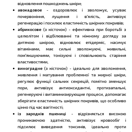
відновлення пошкоджень шкіри;
авокадовое
- оздоровлює і зволожує, усуває
почервоніння, лущення і в'ялість, активізує
регенерацію і посилює еластичність шкірних покривів;
абрикосове
(з кісточок) - ефективна при боротьбі з
целюлітом і відбілюванні та ніжному догляду за
дитячою шкірою, відновлює епідерміс, насичує
вітамінами, має сильні зволожуючі, живильні,
пом'якшуючими, тонізуючі і сповільнюють старіння
властивостями,
виноградне
(з кісточок) - ідеально для зволоження,
живлення і матування проблемної та жирної шкіри,
регулює функції сальних секрецій, помітно зменшує
пори, активізує антиоксидантні, протизапальні,
регенеруючі і витаминизирующие процеси, допомагає
зберігати еластичність шкірних покривів, що особливо
цінно під час вагітності;
із зародків пшениці
- відрізняється високою
проникаючою здатністю, активізує кровообіг і
підсилює виведення токсинів, ідеально проти