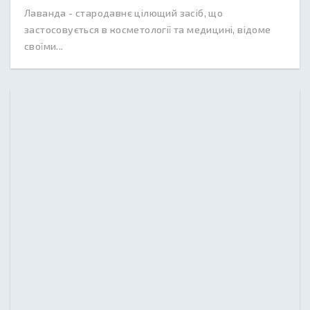
Лаванда - стародавнє цілющий засіб, що
застосовується в косметології та медицині, відоме
своїми...