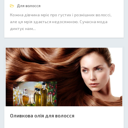
Для волосся
Кожна дівчина мріє про густих і розкішних волоссі,
але ця мрія здається недосяжною. Сучасна мода
диктує нам...
Оливкова олія для волосся