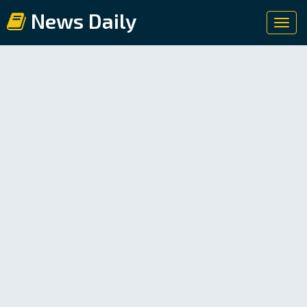
News Daily
Toggl
navig