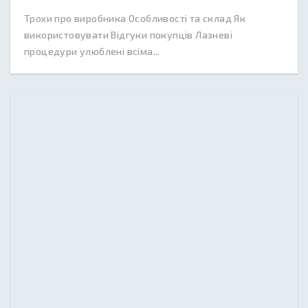
Трохи про виробника Особливості та склад Як
використовувати Відгуки покупців Лазневі
процедури улюблені всіма...