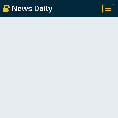
News Daily
Toggl
navig