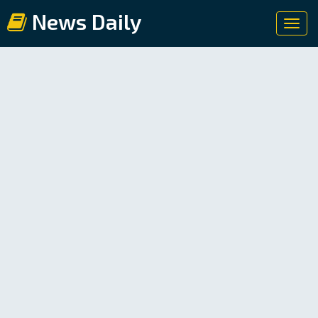
News Daily
Toggl
navig