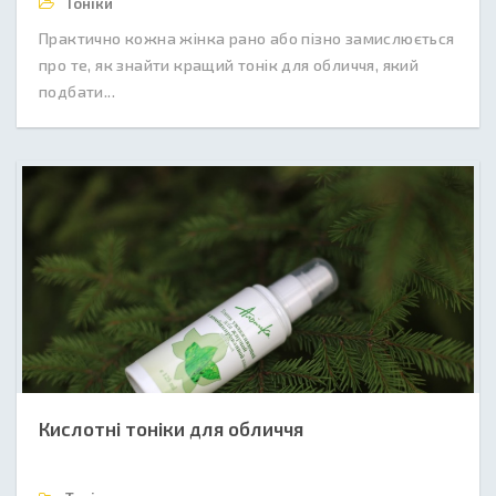
Тоніки
Практично кожна жінка рано або пізно замислюється
про те, як знайти кращий тонік для обличчя, який
подбати...
Кислотні тоніки для обличчя