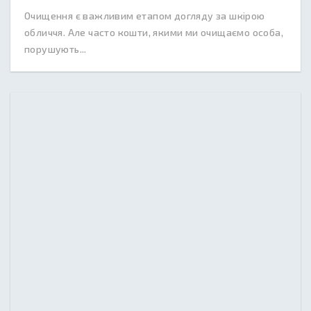
Очищення є важливим етапом догляду за шкірою
обличчя. Але часто кошти, якими ми очищаємо особа,
порушують...