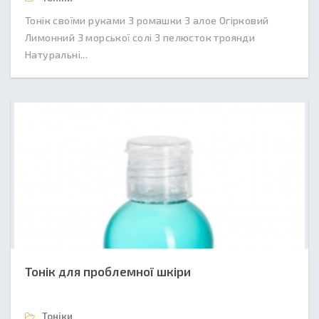
Тонік своїми руками З ромашки З алое Огірковий
Лимонний З морської солі З пелюсток троянди
Натуральні...
Тонік для проблемної шкіри
Тоніки