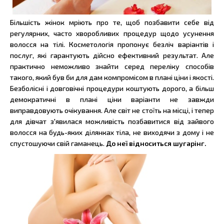
Більшість жінок мріють про те, щоб позбавити себе від
регулярних, часто хворобливих процедур щодо усунення
волосся на тілі. Косметологія пропонує безліч варіантів і
послуг, які гарантують дійсно ефективний результат. Але
практично неможливо знайти серед переліку способів
такого, який був би для дам компромісом в плані ціни і якості.
Безболісні і довговічні процедури коштують дорого, а більш
демократичні в плані ціни варіанти не завжди
виправдовують очікування. Але світ не стоїть на місці, і тепер
для дівчат з'явилася можливість позбавитися від зайвого
волосся на будь-яких ділянках тіла, не виходячи з дому і не
спустошуючи свій гаманець.
До неї відноситься шугарінг.