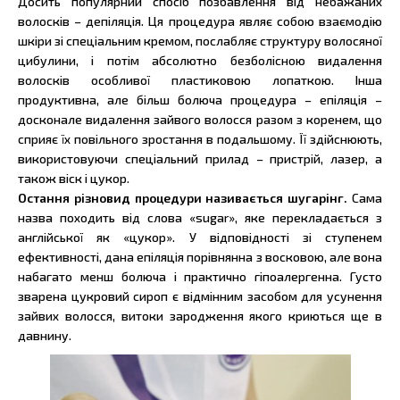
Досить популярний спосіб позбавлення від небажаних
волосків – депіляція. Ця процедура являє собою взаємодію
шкіри зі спеціальним кремом, послабляє структуру волосяної
цибулини, і потім абсолютно безболісною видалення
волосків особливої пластиковою лопаткою. Інша
продуктивна, але більш болюча процедура – епіляція –
досконале видалення зайвого волосся разом з коренем, що
сприяє їх повільного зростання в подальшому. Її здійснюють,
використовуючи спеціальний прилад – пристрій, лазер, а
також віск і цукор.
Остання різновид процедури називається шугарінг.
Сама
назва походить від слова «sugar», яке перекладається з
англійської як «цукор». У відповідності зі ступенем
ефективності, дана епіляція порівнянна з восковою, але вона
набагато менш болюча і практично гіпоалергенна. Густо
зварена цукровий сироп є відмінним засобом для усунення
зайвих волосся, витоки зародження якого криються ще в
давнину.