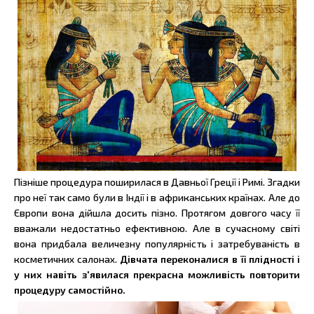
Пізніше процедура поширилася в Давньої Греції і Римі. Згадки
про неї так само були в Індії і в африканських країнах. Але до
Європи вона дійшла досить пізно. Протягом довгого часу її
вважали недостатньо ефективною. Але в сучасному світі
вона придбала величезну популярність і затребуваність в
косметичних салонах.
Дівчата переконалися в її плідності і
у них навіть з'явилася прекрасна можливість повторити
процедуру самостійно.