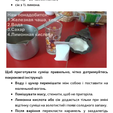
сік з 1⁄2 лимона.
Щоб приготувати суміш правильно, чітко дотримуйтесь
покрокової інструкції:
Воду і цукор перемішати
між собою і поставити на
маленький вогонь.
Помішувати масу,
стежити, щоб не пригоріла.
Лимонна кислота або сік
додається тільки при зміні
відтінку суміші на золотистий і появі солодкого запаху.
Після варіння
перекласти карамель у заздалегідь