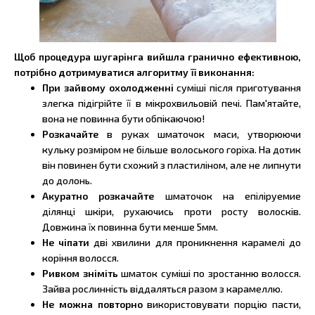
Щоб процедура шугарінга вийшла гранично ефективною,
потрібно дотримуватися алгоритму її виконання:
При зайвому охолодженні
суміші після приготування
злегка підігрійте її в мікрохвильовій печі. Пам'ятайте,
вона не повинна бути обпікаючою!
Розкачайте
в руках шматочок маси, утворюючи
кульку розміром не більше волоського горіха. На дотик
він повинен бути схожий з пластиліном, але не липнути
до долонь.
Акуратно розкачайте
шматочок на епіліруемие
ділянці шкіри, рухаючись проти росту волосків.
Довжина їх повинна бути менше 5мм.
Не чіпати
дві хвилини для проникнення карамелі до
коріння волосся.
Ривком зніміть
шматок суміші по зростанню волосся.
Зайва рослинність віддаляться разом з карамеллю.
Не можна повторно
використовувати порцію пасти,