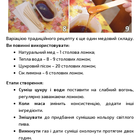
Варіацією традиційного рецепту є ще один медовий складу.
Ви повинні використовувати:
Натуральний мед – 1 столова ложка;
Тепла вода – 8 - 9 столових ложок;
Цукровий пісок – 20 столових ложок;
Сік лимона – 6 столових ложок.
Етапи створення:
Суміш цукру і води
поставити на слабкий вогонь,
регулярно заважаючи ложкою.
Коли маса
змінить консистенцію, додати інші
інгредієнти.
Змішувати
до придбання сумішшю кольору світлого
пива.
Вимкнути
газ і дати суміші охолонути протягом двох
годин.