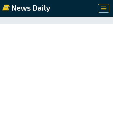
News Daily
Toggl
navig