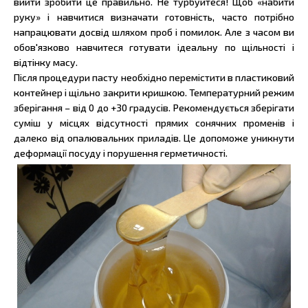
вийти зробити це правильно. Не турбуйтеся! Щоб «набити
руку» і навчитися визначати готовність, часто потрібно
напрацювати досвід шляхом проб і помилок. Але з часом ви
обов'язково навчитеся готувати ідеальну по щільності і
відтінку масу.
Після процедури пасту необхідно перемістити в пластиковий
контейнер і щільно закрити кришкою. Температурний режим
зберігання – від 0 до +30 градусів. Рекомендується зберігати
суміш у місцях відсутності прямих сонячних променів і
далеко від опалювальних приладів. Це допоможе уникнути
деформації посуду і порушення герметичності.