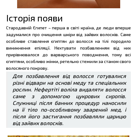
Історія появи
Стародавній Єгипет – перша в світі країна, де люди вперше
задумалися про очищення шкіри від зайвих волосків. Саме
особливе ставлення єгиптян до волосся на тілі породило
виникнення епіляції. Нехтувати позбавленням від них
прирівнювалося до варварського поводження, тому всі
єгиптяни, особливо жінки, ретельно стежили за станом свого
волосяного покрову.
Для позбавлення від волосся готувалися
різні відвари на основі меду та спеціальних
рослин. Нефертіті воліла видаляти волосся
саме з допомогою цукрових сиропів.
Служниці після банних процедур наносили
на її тіло по-особливому зварений мед, і
після його застигання позбавляли царицю
від зайвих волосків.