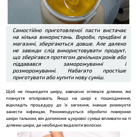
Самостійно приготовленої пасти вистачає
на кілька використань. Вироби, придбані в
магазині, зберігаються довше. Але далеко
не завжди слід використовувати продукт,
що зберігався протягом декількох років або
піддавався заморожуванні і
розморожуванні. Набагато простіше
приготувати або купити нову суміш.
Щоб не пошкодити шкіру, завчасно огляньте ділянки, які
плануєте епіліровать. Якщо на шкірі є пошкодження,
відкладіть процедуру до їх загоєння, інакше ризикуєте
занести інфекцію. Рекомендується обробити поверхню
шкіри тальком, він допоможе цукрової суміші впливати на ті
ділянки шкіри, де необхідно видалити волоски.