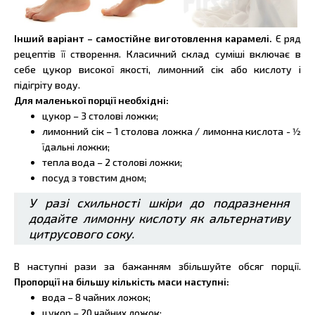
Інший варіант – самостійне виготовлення карамелі.
Є ряд
рецептів її створення. Класичний склад суміші включає в
себе цукор високої якості, лимонний сік або кислоту і
підігріту воду.
Для маленької порції необхідні:
цукор – 3 столові ложки;
лимонний сік – 1 столова ложка / лимонна кислота - 1⁄2
їдальні ложки;
тепла вода – 2 столові ложки;
посуд з товстим дном;
У разі схильності шкіри до подразнення
додайте лимонну кислоту як альтернативу
цитрусового соку.
В наступні рази за бажанням збільшуйте обсяг порції.
Пропорції на більшу кількість маси наступні:
вода – 8 чайних ложок;
цукор – 20 чайних ложок;