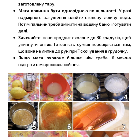
заготовлену тару.
Маса повинна бути однорідною по щільності.
У разі
надмірного загущення влийте столову ложку води.
Потім пальник треба змінити на водяну баню і готувати
далі.
Зачекайте,
поки продукт охолоне до 30 градусів, щоб
уникнути опіків. Готовність суміші перевіряється тим,
що вона не липне до рук при її скочування в грудочку.
Якщо маса охолоне більше
, ніж треба, її можна
підігріти в мікрохвильовій печі.