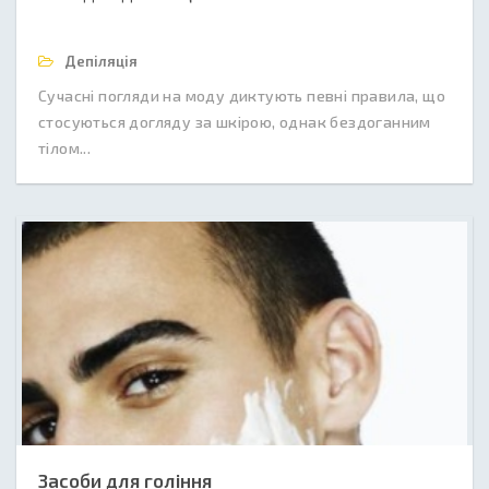
Депіляція
Сучасні погляди на моду диктують певні правила, що
стосуються догляду за шкірою, однак бездоганним
тілом...
Засоби для гоління