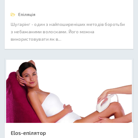
Епіляція
Шугарінг - один з найпоширеніших методів боротьби
з небажаними волосками. Його можна
використовувати як в...
Elos-епілятор