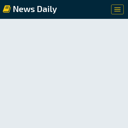
News Daily
Toggl
navig