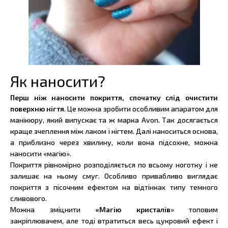
Як наносити?
Перш ніж наносити покриття, спочатку слід очистити
поверхню нігтя
. Це можна зробити особливим апаратом для
манікюру, який випускає та ж марка Avon. Так досягається
краще зчеплення між лаком і нігтем. Далі наноситься основа,
а приблизно через хвилину, коли вона підсохне, можна
наносити «магію».
Покриття рівномірно розподіляється по всьому ноготку і не
залишає на ньому смуг. Особливо привабливо виглядає
покриття з пісочним ефектом на відтінках типу темного
сливового.
Можна зміцнити
«Магію кристалів
» топовим
закріплювачем, але тоді втратиться весь цукровий ефект і