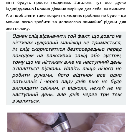
нігті будуть просто гладкими. Загалом, тут все дуже
індивідуально і кожна дівчина вирішує для себе, як вчинити.
А от щоб зняти таке покриття, жодних проблем не буде – це
можна легко зробити за допомогою звичайної рідини для
зняття лаку.
Однак слід відзначити той факт, що довго на
нігтиках цукровий манікюр не тримається,
їм слід скористатися безпосередньо перед
походом на важливий захід або зустріч,
тому що на нігтиках вже на наступний день
з'являться відколи. Навіть якщо нічого не
робити руками, його відтінок все одно
потьмяніє і через пару днів вже не буде
виглядати свіжим, а відколи, нехай не на
наступний день, але днів через три теж
з'являться.