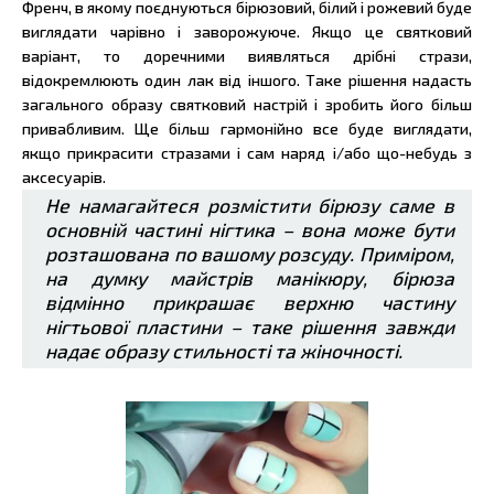
Френч, в якому поєднуються бірюзовий, білий і рожевий буде
виглядати чарівно і заворожуюче. Якщо це святковий
варіант, то доречними виявляться дрібні стрази,
відокремлюють один лак від іншого. Таке рішення надасть
загального образу святковий настрій і зробить його більш
привабливим. Ще більш гармонійно все буде виглядати,
якщо прикрасити стразами і сам наряд і/або що-небудь з
аксесуарів.
Не намагайтеся розмістити бірюзу саме в
основній частині нігтика – вона може бути
розташована по вашому розсуду. Приміром,
на думку майстрів манікюру, бірюза
відмінно прикрашає верхню частину
нігтьової пластини – таке рішення завжди
надає образу стильності та жіночності.