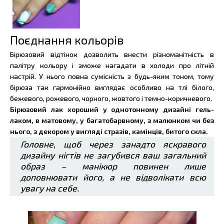
Поєднання кольорів
Бірюзовий відтінок дозволить внести різноманітність в
палітру кольору і зможе нагадати в холоди про літній
настрій. У нього повна сумісність з будь-яким тоном, тому
бірюза так гармонійно виглядає особливо на тлі білого,
бежевого, рожевого, чорного, жовтого і темно-коричневого.
Бірюзовий лак хороший у однотонному дизайні гель-
лаком, в матовому, у багатобарвному, з малюнком чи без
нього, з декором у вигляді стразів, камінців, битого скла.
Головне, щоб через занадто яскравого
дизайну нігтів не загубився ваш загальний
образ – манікюр повинен лише
доповнювати його, а не відволікати всю
увагу на себе.