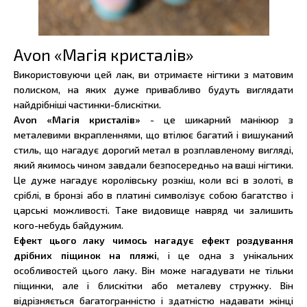
Avon «Магія кристалів»
Використовуючи цей лак, ви отримаєте нігтики з матовим
полиском, на яких дуже привабливо будуть виглядати
найдрібніші частинки-блискітки.
Avon «Магія кристалів»
- це шикарний манікюр з
металевими вкрапленнями, що втілює багатий і вишуканий
стиль, що нагадує дорогий метал в розплавленому вигляді,
який якимось чином завдали безпосередньо на ваші нігтики.
Це дуже нагадує королівську розкіш, коли всі в золоті, в
сріблі, в бронзі або в платині символізує собою багатство і
царські можливості. Таке видовище навряд чи залишить
кого-небудь байдужим.
Ефект цього лаку чимось нагадує ефект роздування
дрібних піщинок на пляжі
, і це одна з унікальних
особливостей цього лаку. Він може нагадувати не тільки
піщинки, але і блискітки або металеву стружку. Він
відрізняється багатогранністю і здатністю надавати жінці