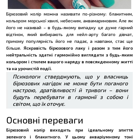
Бірюзовий колір можна називати по-різному: блакитним,
кольором морської хвилі, небесним, аквамариновим. Але як
його не називай – в будь-якому випадку це дуже гарний
відтінок, який вибирають для нейл-арту багато дівчат,
причому популярність його не падає, а навпаки, стає ще
більше.
Яскравість бірюзового лаку і разом з тим його
нейтральність здатні гармонійно виглядати з будь-яким
кольором і стилем вашого наряду в повсякденному житті
та на урочистій події.
Психологи стверджують, що у власниць
бірюзових нагідок не може бути поганого
настрою, дратівливості й тривоги – вони
будуть перебувати в гармонії з собою і
світом, що їх оточує.
Основні переваги
Бірюзовий колір виходить при ідеальному злиття
зеленого і блакитного. У цьому акваріумному тоні