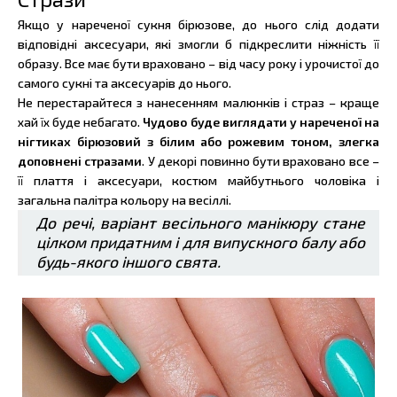
Якщо у нареченої сукня бірюзове, до нього слід додати
відповідні аксесуари, які змогли б підкреслити ніжність її
образу. Все має бути враховано – від часу року і урочистої до
самого сукні та аксесуарів до нього.
Не перестарайтеся з нанесенням малюнків і страз – краще
хай їх буде небагато.
Чудово буде виглядати у нареченої на
нігтиках бірюзовий з білим або рожевим тоном, злегка
доповнені стразами
. У декорі повинно бути враховано все –
її плаття і аксесуари, костюм майбутнього чоловіка і
загальна палітра кольору на весіллі.
До речі, варіант весільного манікюру стане
цілком придатним і для випускного балу або
будь-якого іншого свята.