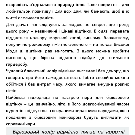
яскравість з'єдналася з природністю
. Таке покриття – для
любительок позитиву і для всіх дам, які бажають, щоб в їх
житті оселилася радість.
Для дівчат, які слідкують за модою не секрет, що тренд
цього року – незвичайні і цікаві відтінки. В одязі перевага
віддається кольору морської хвилі, синьому, блакитному,
полунично-рожевому і м'ятно-зеленого – на показі Високої
Моди ці відтінки раз миготять. З цього можна зробити
висновок, що бірюза відмінно підійде до стильного
гардеробу.
Чудовий блакитний колір відмінно виглядає і без декору, що
говорить про його самодостатності. Тобто спокійно можна
обійтися і без витрат часу, якого вимагає ажурна розпис
нігтів.
Найбільш підходяща по настрою пора для бірюзового
відтінку – це, звичайно, літо, з його довгоочікуваної часом
курортів і відпусток, з яскравими виразними нарядами, які в
поєднанні з бірюзовим манікюром будуть виглядати як
справжні чари.
Бірюзовий колір відмінно лягає на короткі