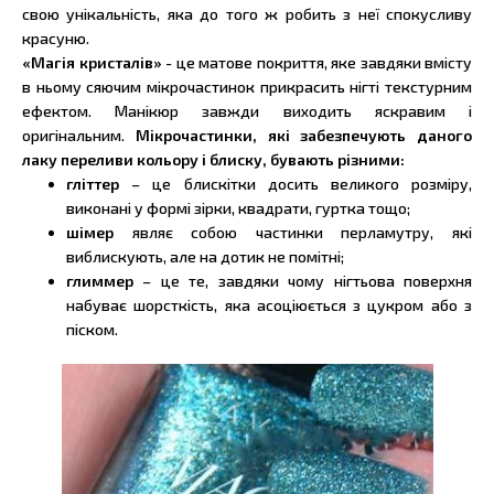
свою унікальність, яка до того ж робить з неї спокусливу
красуню.
«Магія кристалів»
- це матове покриття, яке завдяки вмісту
в ньому сяючим мікрочастинок прикрасить нігті текстурним
ефектом. Манікюр завжди виходить яскравим і
оригінальним.
Мікрочастинки, які забезпечують даного
лаку переливи кольору і блиску, бувають різними:
гліттер
– це блискітки досить великого розміру,
виконані у формі зірки, квадрати, гуртка тощо;
шімер
являє собою частинки перламутру, які
виблискують, але на дотик не помітні;
глиммер
– це те, завдяки чому нігтьова поверхня
набуває шорсткість, яка асоціюється з цукром або з
піском.