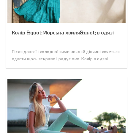
Колір &quot;Морська хвиля&quot; в одязі
Після довгої і холодної зими кожній дівчині хочеться
одягти щось яскраве і радує око. Колір в одязі