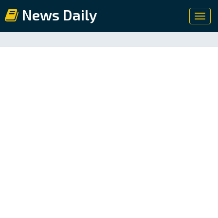
News Daily
Toggl
navig