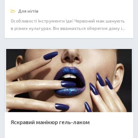
Для нігтів
Особливості Інструменти Ідеї Червоний мак шанують
в різних культурах. Він вважається оберегом дому і...
Яскравий манікюр гель-лаком