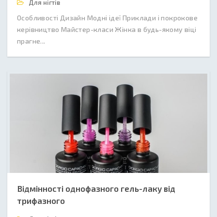
Для нігтів
Особливості Дизайн Модні ідеї Приклади і покрокове
керівництво Майстер-класи Жінка в будь-якому віці
прагне...
Відмінності однофазного гель-лаку від
трифазного