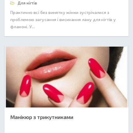
Для нігтів
Практично всі без винятку жінки зустрічалися з
проблемою загусання і висихання лаку для нігтів у
флаконі. У...
Манікюр з трикутниками