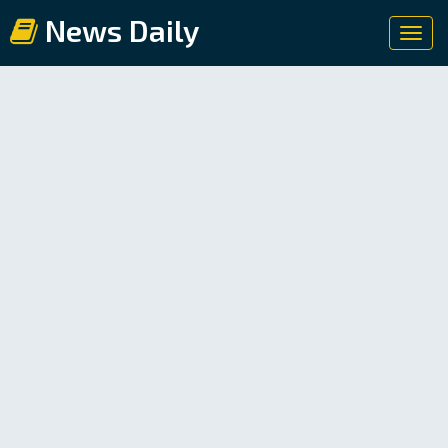
News Daily
Toggl
navig