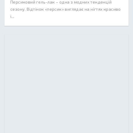
Персиковий гель-лак – одна з модних тенденцій
сезону. Відтінок «персик» виглядає на нігтях красиво
і...