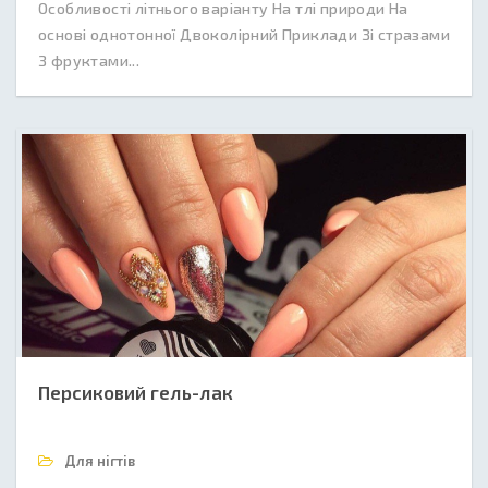
Особливості літнього варіанту На тлі природи На
основі однотонної Двоколірний Приклади Зі стразами
З фруктами...
Персиковий гель-лак
Для нігтів