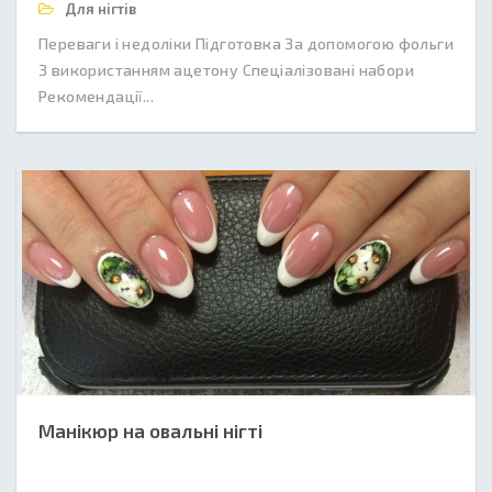
Для нігтів
Переваги і недоліки Підготовка За допомогою фольги
З використанням ацетону Спеціалізовані набори
Рекомендації...
Манікюр на овальні нігті