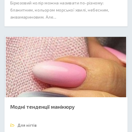
Бірюзовий колір можна називати по-різному:
блакитним, кольором морської хвилі, небесним,
аквамариновим. Але...
Модні тенденції манікюру
Для нігтів