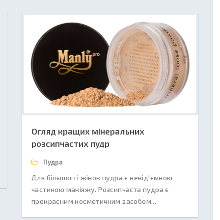
Огляд кращих мінеральних
розсипчастих пудр
Пудра
Для більшості жінок пудра є невід'ємною
частиною макіяжу. Розсипчаста пудра є
прекрасним косметичним засобом...