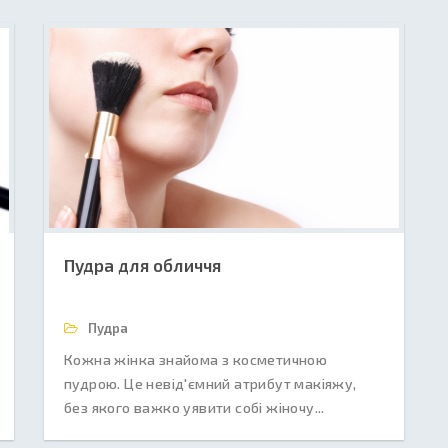
Пудра для обличчя
Пудра
Кожна жінка знайома з косметичною
пудрою. Це невід'ємний атрибут макіяжу,
без якого важко уявити собі жіночу...