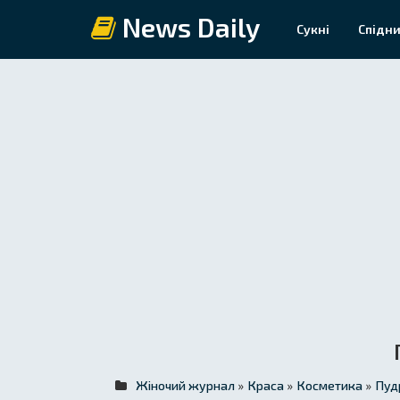
News Daily
Сукні
Спідни
Жіночий журнал
»
Краса
»
Косметика
»
Пуд