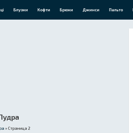
ці
Блузки
Кофти
Брюки
Джинси
Пальто
Пудра
ра
» Страница 2