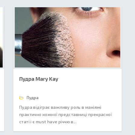
Пудра Mary Kay
Пудра
Пудра відіграє важливу роль в макіяжі
практично кожної представниці прекрасної
статі і є must have річчю в...