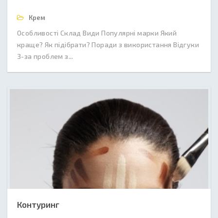
Крем
Особливості Склад Види Популярні марки Який
краще? Як підібрати? Поради з використання Відгуки
З-за проблем з...
Контуринг