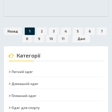
Назад
1
2
3
4
5
6
7
8
9
10
11
Далі
Категорії
Легкий одяг
Домашній одяг
Пляжний одяг
Одяг для спорту