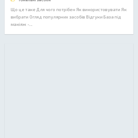
Що це таке Для чого потрібен Як використовувати Як
вибрати Огляд популярних засобів Відгуки База під
макіяж -...