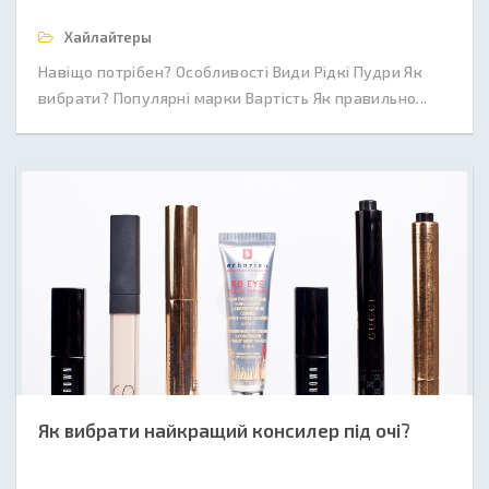
Хайлайтеры
Навіщо потрібен? Особливості Види Рідкі Пудри Як
вибрати? Популярні марки Вартість Як правильно...
Як вибрати найкращий консилер під очі?