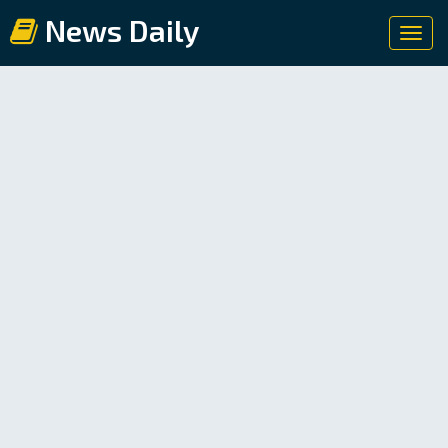
News Daily
Toggl
navig