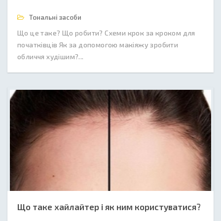
Тональні засоби
Що це таке? Що робити? Схеми крок за кроком для
початківців Як за допомогою макіяжу зробити
обличчя худішим?...
Що таке хайлайтер і як ним користуватися?