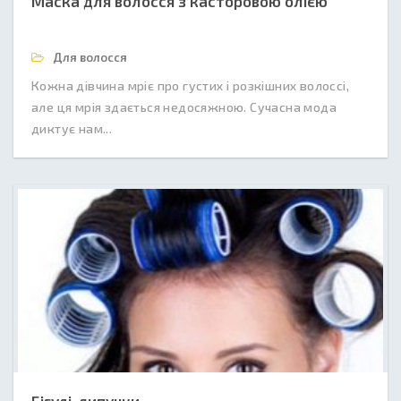
Маска для волосся з касторовою олією
Для волосся
Кожна дівчина мріє про густих і розкішних волоссі,
але ця мрія здається недосяжною. Сучасна мода
диктує нам...