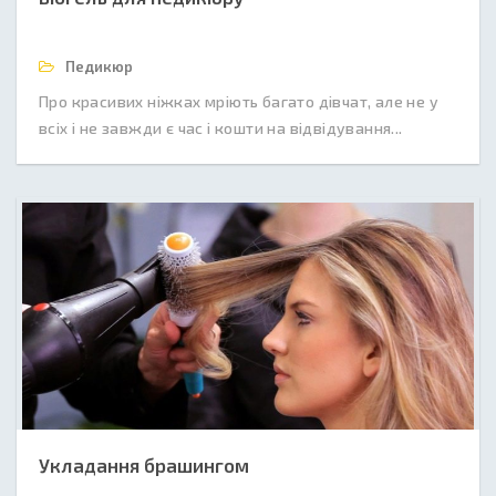
Педикюр
Про красивих ніжках мріють багато дівчат, але не у
всіх і не завжди є час і кошти на відвідування...
Укладання брашингом