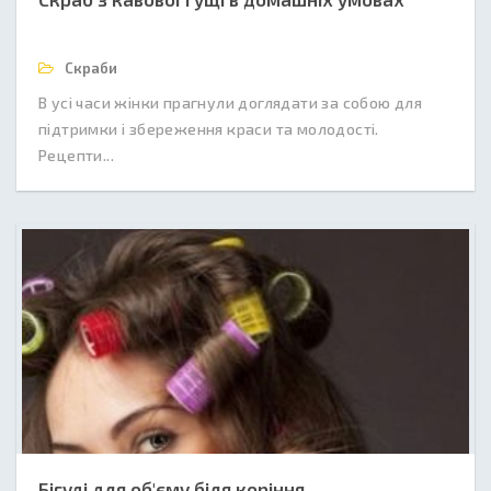
Скраби
В усі часи жінки прагнули доглядати за собою для
підтримки і збереження краси та молодості.
Рецепти...
Бігуді для об'єму біля коріння