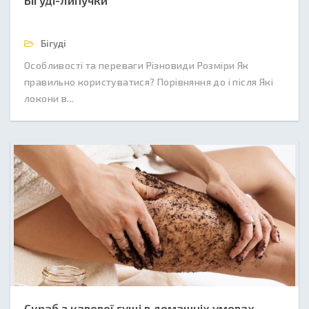
Бігуді-липучки
Бігуді
Особливості та переваги Різновиди Розміри Як
правильно користуватися? Порівняння до і після Які
локони в...
Скраб з кавової гущі в домашніх умовах