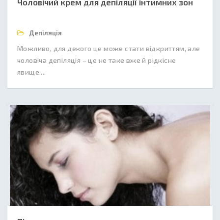
Чоловічий крем для депіляції інтимних зон
Депіляція
Можливо, для декого це може стати відкриттям, але
чоловіча депіляція – це не таке вже й рідкісне
явище....