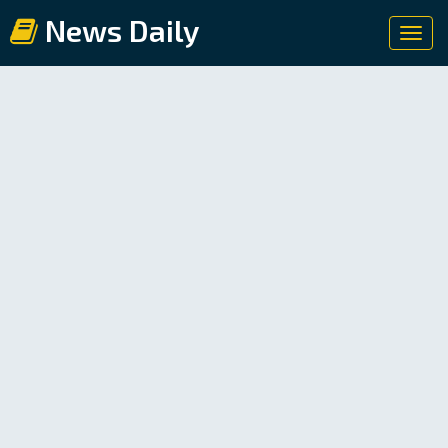
News Daily
Toggl
navig