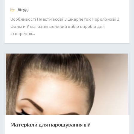
Бігуді
Особливості Пластмасові З шкарпеток Поролонові З
фольги У магазині великий вибір виробів для
створення...
Матеріали для нарощування вій