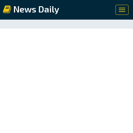
News Daily
Toggl
navig