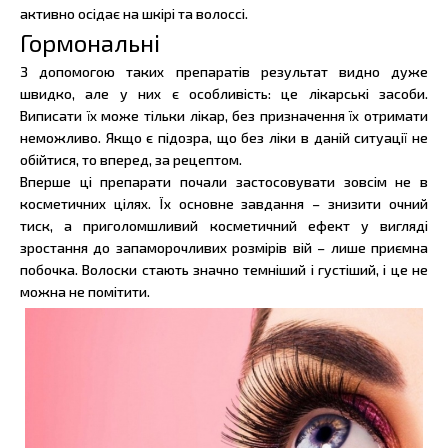
активно осідає на шкірі та волоссі.
Гормональні
З допомогою таких препаратів результат видно дуже
швидко, але у них є особливість: це лікарські засоби.
Виписати їх може тільки лікар, без призначення їх отримати
неможливо. Якщо є підозра, що без ліки в даній ситуації не
обійтися, то вперед, за рецептом.
Вперше ці препарати почали застосовувати зовсім не в
косметичних цілях. Їх основне завдання – знизити очний
тиск, а приголомшливий косметичний ефект у вигляді
зростання до запаморочливих розмірів вій – лише приємна
побочка. Волоски стають значно темніший і густіший, і це не
можна не помітити.