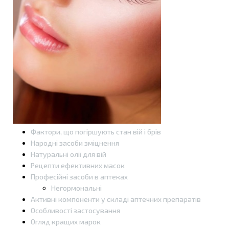
Фактори, що погіршують стан вій і брів
Народні засоби зміцнення
Натуральні олії для вій
Рецепти ефективних масок
Професійні засоби в аптеках
Негормональні
Активні компоненти у складі аптечних препаратів
Особливості застосування
Огляд кращих марок