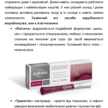
отримати довгі і красиві вії. Деякі навіть складають рейтинги
найкращих і найякісніших коштів. У них різний склад і різне
основна активна речовина. Іноді в їх складі є навіть хімічні
компоненти.
Зазвичай всі засоби зарубіжного
виробництва, але є й вітчизняні.
«
Alerana
» відрізняється подвійний формулою «день-
ніч» і продається в спеціальному тюбику з пензликом,
схожою на пензлик для туші. Це засіб вважається
інноваційним і гіпоалергенним. Головний його плюс –
низька ціна.
«
Траватан
» насправді - краплі від глаукоми, їх ефект
швидко визначили любительки довгих і пухнастих вій.