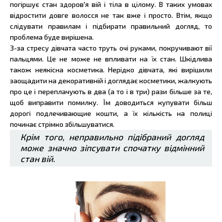
погіршує стан здоров'я вій і тіла в цілому. В таких умовах
відростити довге волосся не так вже і просто. Втім, якщо
слідувати правилам і підбирати правильний догляд, то
проблема буде вирішена.
З-за стресу дівчата часто труть очі руками, покручивают вії
пальцями. Це не може не впливати на їх стан. Шкідлива
також неякісна косметика. Нерідко дівчата, які вирішили
заощадити на декоративній і доглядає косметики, жалкують
про це і переплачують в два (а то і в три) рази більше за те,
щоб виправити помилку. Їм доводиться купувати більш
дорогі подлечивающие кошти, а їх кількість на полиці
починає стрімко збільшуватися.
Крім того, неправильно підібраний догляд
може значно зіпсувати спочатку відмінний
стан вій.