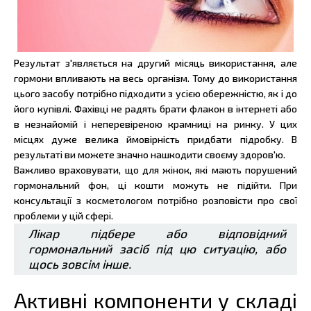
Результат з'являється на другий місяць використання, але
гормони впливають на весь організм. Тому до використання
цього засобу потрібно підходити з усією обережністю, як і до
його купівлі. Фахівці не радять брати флакон в інтернеті або
в незнайомій і неперевіреною крамниці на ринку. У цих
місцях дуже велика ймовірність придбати підробку. В
результаті ви можете значно нашкодити своєму здоров'ю.
Важливо враховувати, що для жінок, які мають порушений
гормональний фон, ці кошти можуть не підійти. При
консультації з косметологом потрібно розповісти про свої
проблеми у цій сфері.
Лікар підбере або відповідний
гормональний засіб під цю ситуацію, або
щось зовсім інше.
Активні компоненти у складі