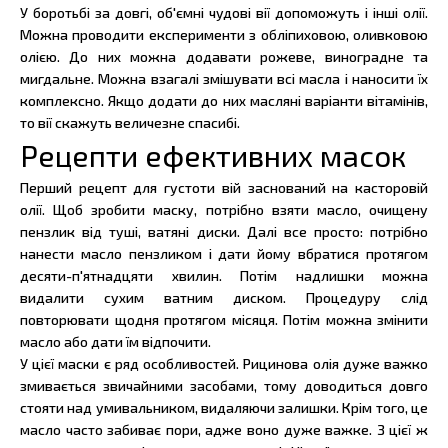
У боротьбі за довгі, об'ємні чудові вії допоможуть і інші олії.
Можна проводити експерименти з обліпиховою, оливковою
олією. До них можна додавати рожеве, виноградне та
мигдальне. Можна взагалі змішувати всі масла і наносити їх
комплексно. Якщо додати до них масляні варіанти вітамінів,
то вії скажуть величезне спасибі.
Рецепти ефективних масок
Перший рецепт для густоти вій заснований на касторовій
олії. Щоб зробити маску, потрібно взяти масло, очищену
пензлик від туші, ватяні диски. Далі все просто: потрібно
нанести масло пензликом і дати йому вбратися протягом
десяти-п'ятнадцяти хвилин. Потім надлишки можна
видалити сухим ватним диском. Процедуру слід
повторювати щодня протягом місяця. Потім можна змінити
масло або дати їм відпочити.
У цієї маски є ряд особливостей. Рицинова олія дуже важко
змивається звичайними засобами, тому доводиться довго
стояти над умивальником, видаляючи залишки. Крім того, це
масло часто забиває пори, адже воно дуже важке. З цієї ж