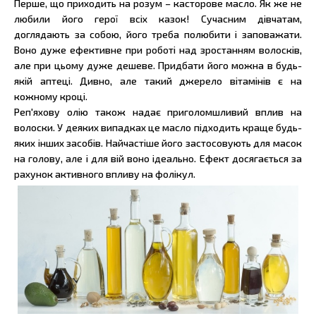
Перше, що приходить на розум – касторове масло. Як же не
любили його герої всіх казок! Сучасним дівчатам,
доглядають за собою, його треба полюбити і заповажати.
Воно дуже ефективне при роботі над зростанням волосків,
але при цьому дуже дешеве. Придбати його можна в будь-
якій аптеці. Дивно, але такий джерело вітамінів є на
кожному кроці.
Реп'яхову олію також надає приголомшливий вплив на
волоски. У деяких випадках це масло підходить краще будь-
яких інших засобів. Найчастіше його застосовують для масок
на голову, але і для вій воно ідеально. Ефект досягається за
рахунок активного впливу на фолікул.