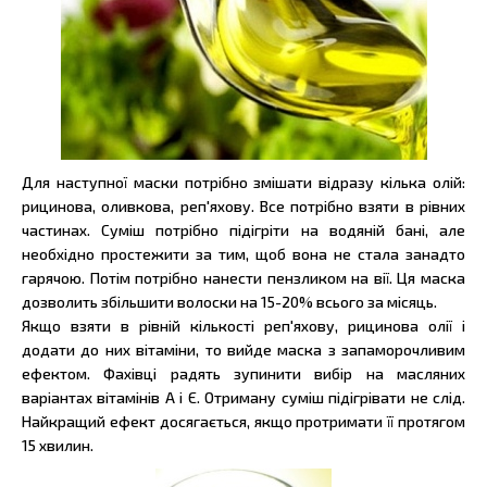
Для наступної маски потрібно змішати відразу кілька олій:
рицинова, оливкова, реп'яхову. Все потрібно взяти в рівних
частинах. Суміш потрібно підігріти на водяній бані, але
необхідно простежити за тим, щоб вона не стала занадто
гарячою. Потім потрібно нанести пензликом на вії. Ця маска
дозволить збільшити волоски на 15-20% всього за місяць.
Якщо взяти в рівній кількості реп'яхову, рицинова олії і
додати до них вітаміни, то вийде маска з запаморочливим
ефектом. Фахівці радять зупинити вибір на масляних
варіантах вітамінів А і Є. Отриману суміш підігрівати не слід.
Найкращий ефект досягається, якщо протримати її протягом
15 хвилин.