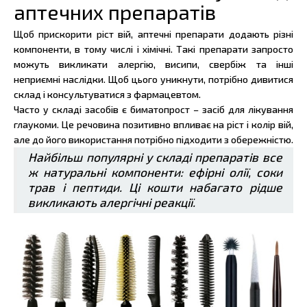
аптечних препаратів
Щоб прискорити ріст вій, аптечні препарати додають різні
компоненти, в тому числі і хімічні. Такі препарати запросто
можуть викликати алергію, висипи, свербіж та інші
неприємні наслідки. Щоб цього уникнути, потрібно дивитися
склад і консультуватися з фармацевтом.
Часто у складі засобів є биматопрост – засіб для лікування
глаукоми. Це речовина позитивно впливає на ріст і колір вій,
але до його використання потрібно підходити з обережністю.
Найбільш популярні у складі препаратів все
ж натуральні компоненти: ефірні олії, соки
трав і пептиди. Ці кошти набагато рідше
викликають алергічні реакції.