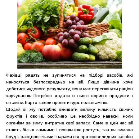
Фахівці радять не зупинятися на підборі засобів, які
наносяться безпосередньо на вії. Якщо дівчина хоче
добитися чудового результату, вона має переглянути раціон
харчування. Потрібно додати в нього корисні продукти і
вітаміни. Варто також пропити курс полівітамінів.
Щодня в їжу потрібно вживати велику кількість свіжих
фруктів і овочів, особливо це необхідно навесні, коли
організм за зиму витратив свої запаси. Саме в цей час вії
стають більш ламкими і повільніше ростуть, так як зимова
бруд з канцерогенами і парами від протиожеледних засобів