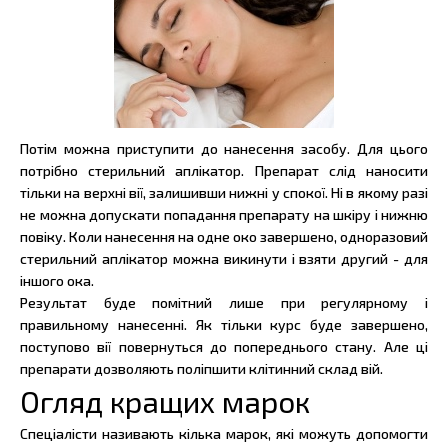
Потім можна приступити до нанесення засобу. Для цього
потрібно стерильний аплікатор. Препарат слід наносити
тільки на верхні вії, залишивши нижні у спокої. Ні в якому разі
не можна допускати попадання препарату на шкіру і нижню
повіку. Коли нанесення на одне око завершено, одноразовий
стерильний аплікатор можна викинути і взяти другий - для
іншого ока.
Результат буде помітний лише при регулярному і
правильному нанесенні. Як тільки курс буде завершено,
поступово вії повернуться до попереднього стану. Але ці
препарати дозволяють поліпшити клітинний склад вій.
Огляд кращих марок
Спеціалісти називають кілька марок, які можуть допомогти