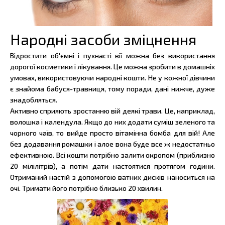
Народні засоби зміцнення
Відростити об'ємні і пухнасті вії можна без використання
дорогої косметики і лікування. Це можна зробити в домашніх
умовах, використовуючи народні кошти. Не у кожної дівчини
є знайома бабуся-травниця, тому поради, дані нижче, дуже
знадобляться.
Активно сприяють зростанню вій деякі трави. Це, наприклад,
волошка і календула. Якщо до них додати суміш зеленого та
чорного чаїв, то вийде просто вітамінна бомба для вій! Але
без додавання ромашки і алое вона буде все ж недостатньо
ефективною. Всі кошти потрібно залити окропом (приблизно
20 мілілітрів), а потім дати настоятися протягом години.
Отриманий настій з допомогою ватних дисків наноситься на
очі. Тримати його потрібно близько 20 хвилин.