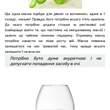
Ще одна маска підійде для дівчат «з вогником», адже в її
складі... коньяк! Правда, його потрібно всього п'ять крапель.
До нього потрібно додати стільки ж реп'яхової олії
(найкраще взяти те, що настояно на мигдалевому маслі) і
залити це чайною ложкою гліцерину. Отриману маску
потрібно нанести на лінію росту вій. Маска повинна
залишатися на них тривалий час, тому краще всього
залишити її на всю ніч.
Потрібно бути дуже акуратною і не
допускати попадання засобу в очі.