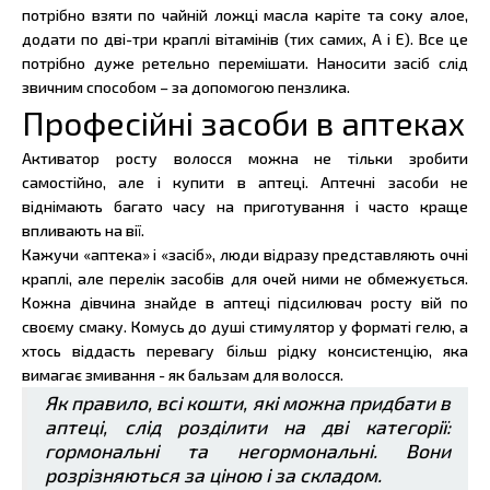
потрібно взяти по чайній ложці масла каріте та соку алое,
додати по дві-три краплі вітамінів (тих самих, А і Е). Все це
потрібно дуже ретельно перемішати. Наносити засіб слід
звичним способом – за допомогою пензлика.
Професійні засоби в аптеках
Активатор росту волосся можна не тільки зробити
самостійно, але і купити в аптеці. Аптечні засоби не
віднімають багато часу на приготування і часто краще
впливають на вії.
Кажучи «аптека» і «засіб», люди відразу представляють очні
краплі, але перелік засобів для очей ними не обмежується.
Кожна дівчина знайде в аптеці підсилювач росту вій по
своєму смаку. Комусь до душі стимулятор у форматі гелю, а
хтось віддасть перевагу більш рідку консистенцію, яка
вимагає змивання - як бальзам для волосся.
Як правило, всі кошти, які можна придбати в
аптеці, слід розділити на дві категорії:
гормональні та негормональні. Вони
розрізняються за ціною і за складом.