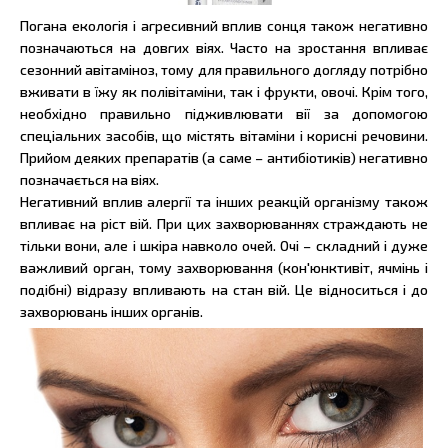
Погана екологія і агресивний вплив сонця також негативно
позначаються на довгих віях. Часто на зростання впливає
сезонний авітаміноз, тому для правильного догляду потрібно
вживати в їжу як полівітаміни, так і фрукти, овочі. Крім того,
необхідно правильно підживлювати вії за допомогою
спеціальних засобів, що містять вітаміни і корисні речовини.
Прийом деяких препаратів (а саме – антибіотиків) негативно
позначається на віях.
Негативний вплив алергії та інших реакцій організму також
впливає на ріст вій. При цих захворюваннях страждають не
тільки вони, але і шкіра навколо очей. Очі – складний і дуже
важливий орган, тому захворювання (кон'юнктивіт, ячмінь і
подібні) відразу впливають на стан вій. Це відноситься і до
захворювань інших органів.