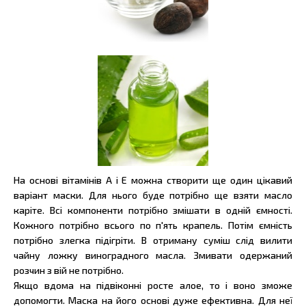
На основі вітамінів А і Е можна створити ще один цікавий
варіант маски. Для нього буде потрібно ще взяти масло
каріте. Всі компоненти потрібно змішати в одній ємності.
Кожного потрібно всього по п'ять крапель. Потім ємність
потрібно злегка підігріти. В отриману суміш слід вилити
чайну ложку виноградного масла. Змивати одержаний
розчин з вій не потрібно.
Якщо вдома на підвіконні росте алое, то і воно зможе
допомогти. Маска на його основі дуже ефективна. Для неї