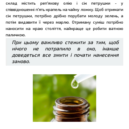
склад містить реп'яхову олію і сік петрушки - у
співвідношенні п'ять крапель на чайну ложку. Щоб отримати
сік петрушки, потрібно дрібно порубати молоду зелень, а
потім видавити її через марлю. Отриману суміш потрібно
наносити на краю століття, найкраще це робити ватною
паличкою.
При цьому важливо стежити за тим, щоб
нічого не потрапило в око, інакше
доведеться все змити і почати нанесення
заново.