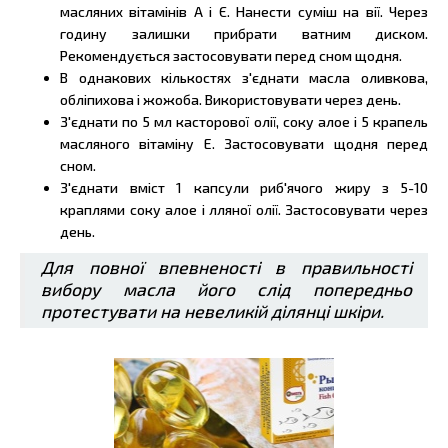
масляних вітамінів А і Є. Нанести суміш на вії. Через
годину залишки прибрати ватним диском.
Рекомендується застосовувати перед сном щодня.
В однакових кількостях з'єднати масла оливкова,
обліпихова і жожоба. Використовувати через день.
З'єднати по 5 мл касторової олії, соку алое і 5 крапель
масляного вітаміну Е. Застосовувати щодня перед
сном.
З'єднати вміст 1 капсули риб'ячого жиру з 5-10
краплями соку алое і лляної олії. Застосовувати через
день.
Для повної впевненості в правильності
вибору масла його слід попередньо
протестувати на невеликій ділянці шкіри.