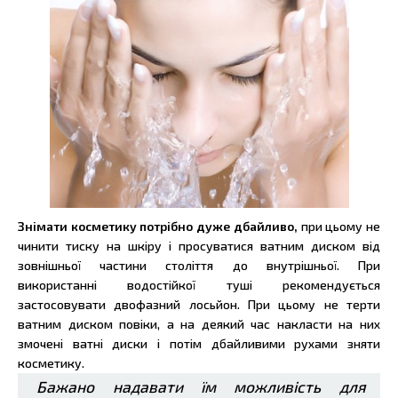
Знімати косметику потрібно дуже дбайливо,
при цьому не
чинити тиску на шкіру і просуватися ватним диском від
зовнішньої частини століття до внутрішньої. При
використанні водостійкої туші рекомендується
застосовувати двофазний лосьйон. При цьому не терти
ватним диском повіки, а на деякий час накласти на них
змочені ватні диски і потім дбайливими рухами зняти
косметику.
Бажано надавати їм можливість для