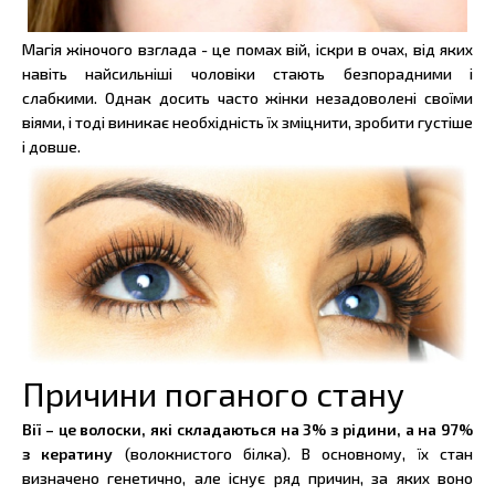
Магія жіночого взглада - це помах вій, іскри в очах, від яких
навіть найсильніші чоловіки стають безпорадними і
слабкими. Однак досить часто жінки незадоволені своїми
віями, і тоді виникає необхідність їх зміцнити, зробити густіше
і довше.
Причини поганого стану
Вії – це волоски, які складаються на 3% з рідини, а на 97%
з кератину
(волокнистого білка). В основному, їх стан
визначено генетично, але існує ряд причин, за яких воно