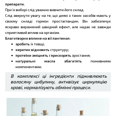
препарати.
При їх виборі слід уважно вивчити його склад.
Слід звернути увагу на те, що деякі з таких засобів мають у
своєму складі гормон простагландин. Він забезпечує
яскраво виражений швидкий ефект, але надає не завжди
сприятливий вплив на організм.
Благотворно вплине на вії пантенол:
зробить
їх товщі;
кератин відновить
структуру;
протеїни
зміцнять і прискорять
зростання;
натуральні масла збагатять
поживними
компонентами.
В комплексі ці інгредієнти підживлюють
волосяну цибулину, активізує циркуляцію
крові, нормалізують обмінні процеси.