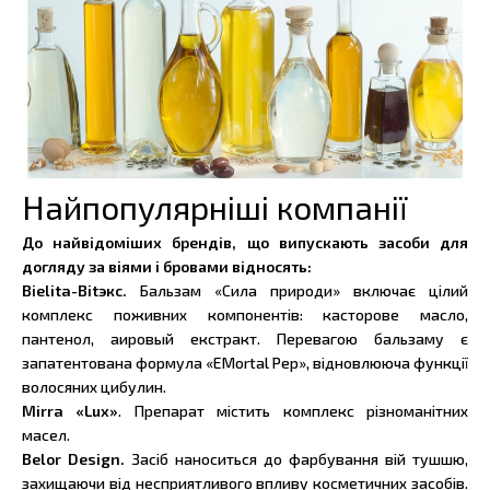
Найпопулярніші компанії
До найвідоміших брендів, що випускають засоби для
догляду за віями і бровами відносять:
Bielita-Bitэкс.
Бальзам «Сила природи» включає цілий
комплекс поживних компонентів: касторове масло,
пантенол, аировый екстракт. Перевагою бальзаму є
запатентована формула «EMortal Pep», відновлююча функції
волосяних цибулин.
Mirra «Lux»
. Препарат містить комплекс різноманітних
масел.
Belor Design.
Засіб наноситься до фарбування вій тушшю,
захищаючи від несприятливого впливу косметичних засобів.