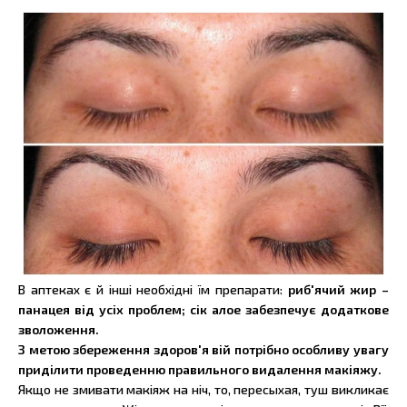
В аптеках є й інші необхідні їм препарати:
риб'ячий жир –
панацея від усіх проблем; сік алое забезпечує додаткове
зволоження.
З метою збереження здоров'я вій потрібно особливу увагу
приділити проведенню правильного видалення макіяжу.
Якщо не змивати макіяж на ніч, то, пересыхая, туш викликає