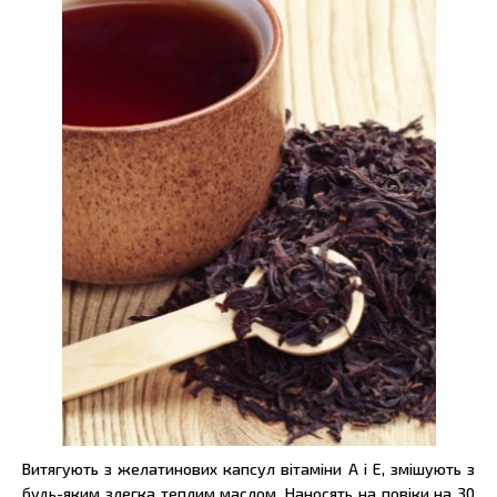
Витягують з желатинових капсул вітаміни А і Е, змішують з
будь-яким злегка теплим маслом. Наносять на повіки на 30