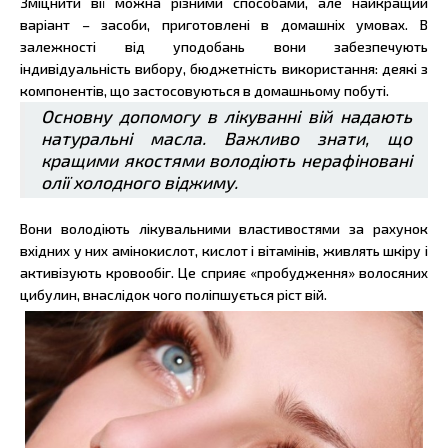
Зміцнити вії можна різними способами, але найкращий
варіант – засоби, приготовлені в домашніх умовах. В
залежності від уподобань вони забезпечують
індивідуальність вибору, бюджетність використання: деякі з
компонентів, що застосовуються в домашньому побуті.
Основну допомогу в лікуванні вій надають
натуральні масла. Важливо знати, що
кращими якостями володіють нерафіновані
олії холодного віджиму.
Вони володіють лікувальними властивостями за рахунок
вхідних у них амінокислот, кислот і вітамінів, живлять шкіру і
активізують кровообіг. Це сприяє «пробудження» волосяних
цибулин, внаслідок чого поліпшується ріст вій.