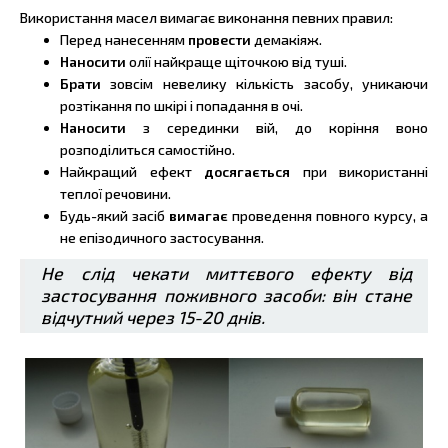
Використання масел вимагає виконання певних правил:
Перед нанесенням
провести
демакіяж.
Наносити
олії найкраще щіточкою від туші.
Брати
зовсім невелику кількість засобу, уникаючи
розтікання по шкірі і попадання в очі.
Наносити
з серединки вій, до коріння воно
розподілиться самостійно.
Найкращий ефект
досягається
при використанні
теплої речовини.
Будь-який засіб
вимагає
проведення повного курсу, а
не епізодичного застосування.
Не слід чекати миттєвого ефекту від
застосування поживного засоби: він стане
відчутний через 15-20 днів.