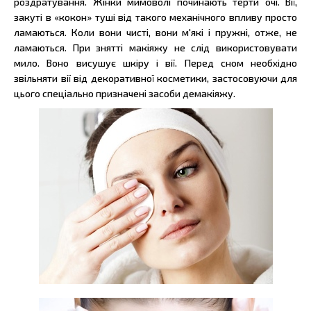
роздратування. Жінки мимоволі починають терти очі. Вії,
закуті в «кокон» туші від такого механічного впливу просто
ламаються. Коли вони чисті, вони м'які і пружні, отже, не
ламаються. При знятті макіяжу не слід використовувати
мило. Воно висушує шкіру і вії. Перед сном необхідно
звільняти вії від декоративної косметики, застосовуючи для
цього спеціально призначені засоби демакіяжу.