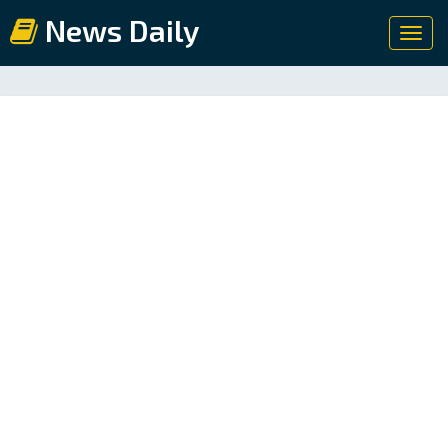
News Daily
Toggl
navig