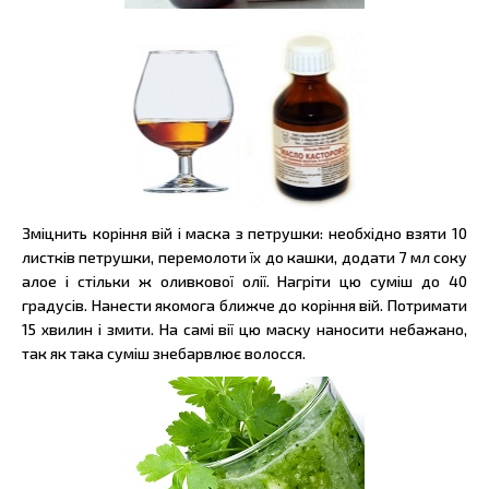
Зміцнить коріння вій і маска з петрушки: необхідно взяти 10
листків петрушки, перемолоти їх до кашки, додати 7 мл соку
алое і стільки ж оливкової олії. Нагріти цю суміш до 40
градусів. Нанести якомога ближче до коріння вій. Потримати
15 хвилин і змити. На самі вії цю маску наносити небажано,
так як така суміш знебарвлює волосся.