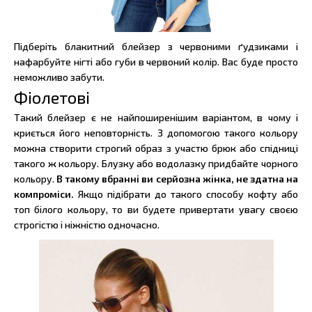
Підберіть блакитний блейзер з червоними ґудзиками і
нафарбуйте нігті або губи в червоний колір. Вас буде просто
неможливо забути.
Фіолетові
Такий блейзер є не найпоширенішим варіантом, в чому і
криється його неповторність. З допомогою такого кольору
можна створити строгий образ з участю брюк або спідниці
такого ж кольору. Блузку або водолазку придбайте чорного
кольору.
В такому вбранні ви серйозна жінка, не здатна на
компроміси.
Якщо підібрати до такого способу кофту або
топ білого кольору, то ви будете привертати увагу своєю
строгістю і ніжністю одночасно.