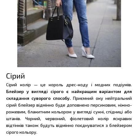
Сірий
Сірий колір — це король дрес-коду і модних подіумів.
Блейзер у вигляді сірого є найкращим варіантом для
складання суворого способу.
Приємний оку нейтральний
сірий блейзер відмінно буде доповнено персиковим, ніжно-
рожевим, блакитним кольором у вигляді сукні, спідниці або
штанів. Чорний, червоний, фіолетовий колір яскравих
відтінків також будуть відмінно поєднуватися з блейзером
сірого кольору.