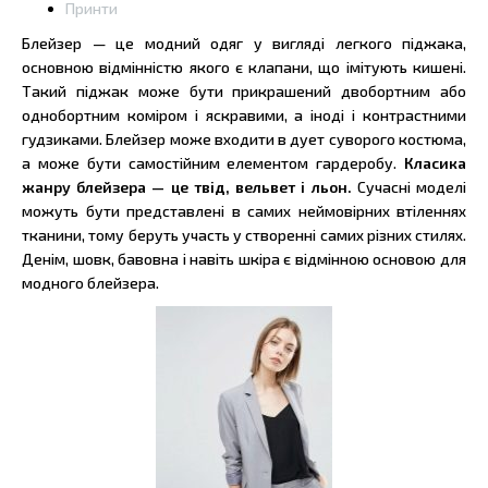
Принти
Блейзер — це модний одяг у вигляді легкого піджака,
основною відмінністю якого є клапани, що імітують кишені.
Такий піджак може бути прикрашений двобортним або
однобортним коміром і яскравими, а іноді і контрастними
гудзиками. Блейзер може входити в дует суворого костюма,
а може бути самостійним елементом гардеробу.
Класика
жанру блейзера — це твід, вельвет і льон.
Сучасні моделі
можуть бути представлені в самих неймовірних втіленнях
тканини, тому беруть участь у створенні самих різних стилях.
Денім, шовк, бавовна і навіть шкіра є відмінною основою для
модного блейзера.