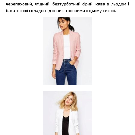
черепаховий, ягідний, безтурботний сірий, кава з льодом і
багато інші складні відтінки є топовими в цьому сезоні.