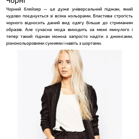
Чорний блейзер — це дуже універсальний піджак, який
чудово поєднується зі всіма кольорами. Властива строгість
чорного відносить даний вид одягу більше до стриманим
образів. Але сучасна мода виходить за межі минулого і
тепер такий піджак можна запросто надіти з джинсами,
різнокольоровими сукнями і навіть з шортами.