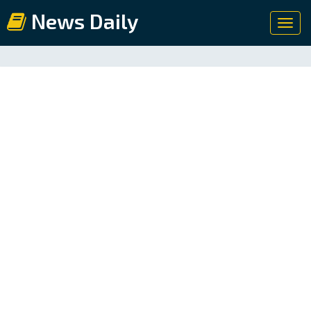
News Daily
Toggl
navig