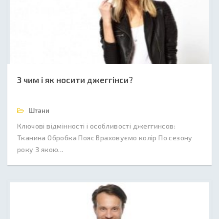
З чим і як носити джеггінси?
Штани
Ключові відмінності і особливості джеггинсов:
Тканина Обробка Пояс Враховуємо колір По сезону
року З якою...