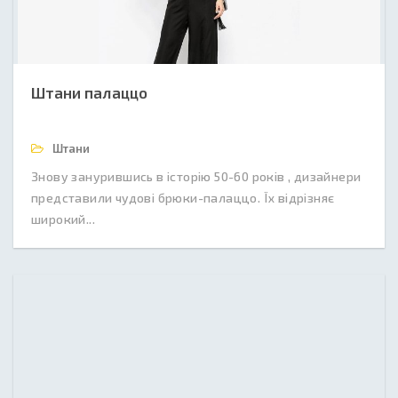
Штани палаццо
Штани
Знову занурившись в історію 50-60 років , дизайнери
представили чудові брюки-палаццо. Їх відрізняє
широкий...