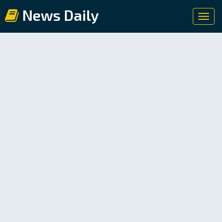
News Daily
Toggl
navig