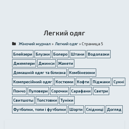
Легкий одяг
Жіночий журнал
»
Легкий одяг
» Страница 5
Блейзери
Блузки
Болеро
Штани
Водолазки
Джемпери
Джинси
Жакети
Домашній одяг та білизна
Комбінезони
Компресійний одяг
Костюми
Кофти
Піджаки
Сукні
Пончо
Пуловери
Сорочки
Сарафани
Светри
Свитшоты
Толстовки
Туніки
Футболки, топи і футболки
Шорти
Спідниці
Догляд