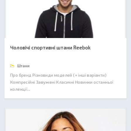
Чоловічі спортивні штани Reebok
Штани
Про бренд Різновиди моделей (+ інші варіанти)
Компресійні Завужені Класичні Новинки останньої
колекції...