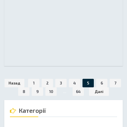
Назад
1
2
3
4
5
6
7
8
9
10
...
64
Далі
Категорії