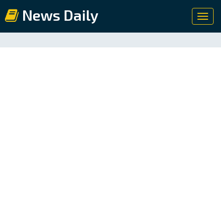
News Daily
Toggl
navig