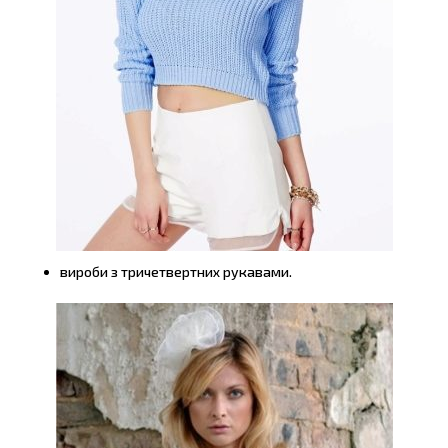
вироби з тричетвертних рукавами.