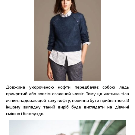
Довжина укороченою кофти передбачає собою ледь
прикритий або зовсім оголений живіт. Тому ця частина тіла
жінки, надевающей таку кофту, повинна бути прийнятною. В
іншому випадку такий виріб буде виглядати на дівчині
смішно і безглуздо.