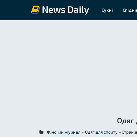
News Daily
Сукні
Спідни
Одяг 
Жіночий журнал
»
Одяг для спорту
» Страни