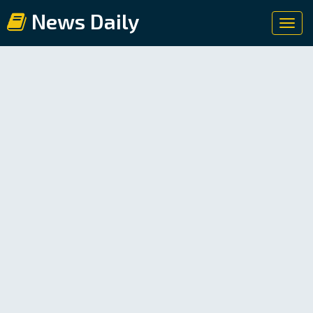
News Daily
Toggl
navig