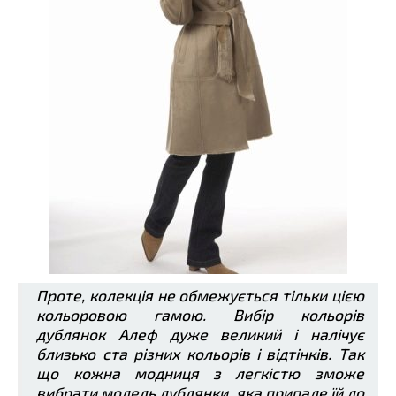
Проте, колекція не обмежується тільки цією
кольоровою гамою. Вибір кольорів
дублянок Алеф дуже великий і налічує
близько ста різних кольорів і відтінків. Так
що кожна модниця з легкістю зможе
вибрати модель дублянки, яка припаде їй до