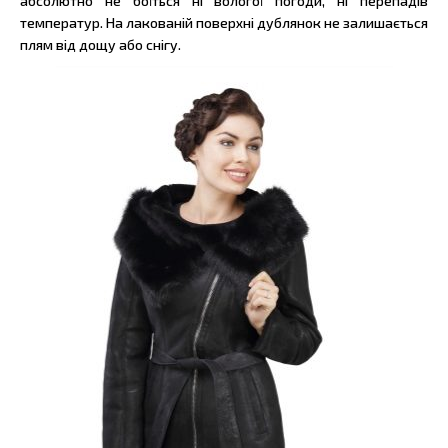
абсолютно не боїться ні вологої погоди, ні перепадів
температур. На лакованій поверхні дублянок не залишається
плям від дощу або снігу.