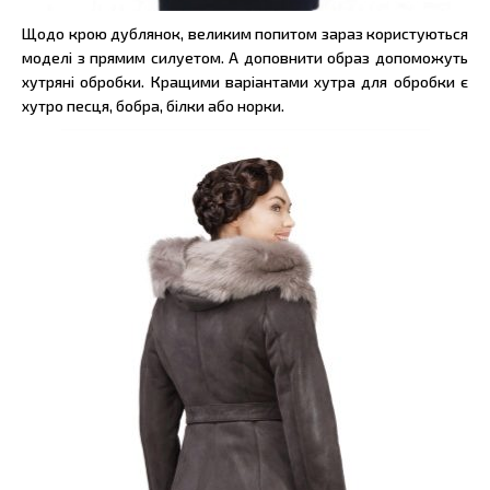
Щодо крою дублянок, великим попитом зараз користуються
моделі з прямим силуетом. А доповнити образ допоможуть
хутряні обробки. Кращими варіантами хутра для обробки є
хутро песця, бобра, білки або норки.