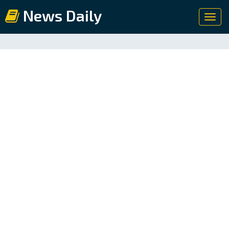
News Daily
Toggl
navig