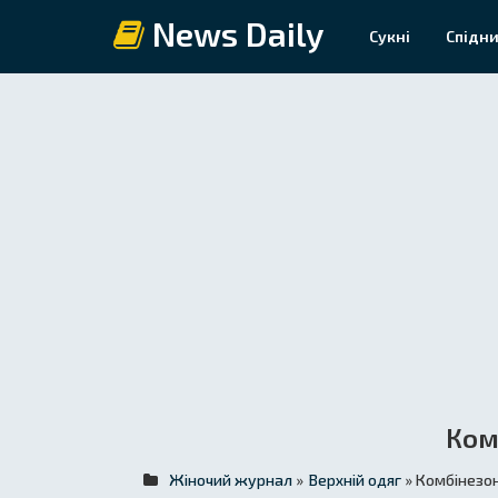
News Daily
Сукні
Спідни
Ком
Жіночий журнал
»
Верхній одяг
» Комбінезо