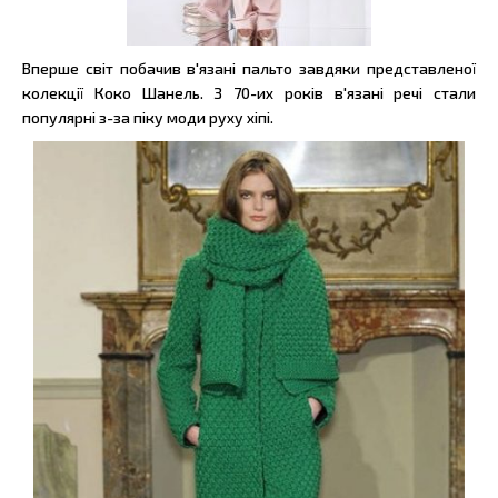
Вперше світ побачив в'язані пальто завдяки представленої
колекції Коко Шанель. З 70-их років в'язані речі стали
популярні з-за піку моди руху хіпі.