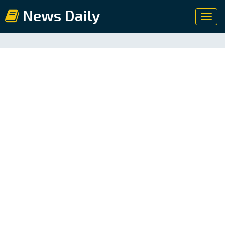
News Daily
Toggl
navig