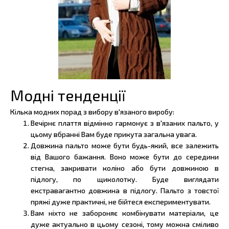
Модні тенденції
Кілька модних порад з вибору в'язаного виробу:
Вечірнє плаття відмінно гармонує з в'язаних пальто, у
цьому вбранні Вам буде прикута загальна увага.
Довжина пальто може бути будь-який, все залежить
від Вашого бажання. Воно може бути до середини
стегна, закривати коліно або бути довжиною в
підлогу, по щиколотку. Буде виглядати
екстравагантно довжина в підлогу. Пальто з товстої
пряжі дуже практичні, не бійтеся експериментувати.
Вам ніхто не забороняє комбінувати матеріали, це
дуже актуально в цьому сезоні, тому можна сміливо