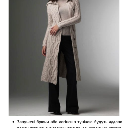
Завужені брюки або легінси з тунікою будуть чудово
поєднуватися з в'язаних пальто до середини стегна.