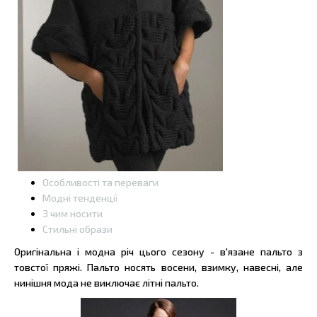
Особливості та переваги
Модні тенденції
З чим носити
Стильні образи
Оригінальна і модна річ цього сезону - в'язане пальто з
товстої пряжі. Пальто носять восени, взимку, навесні, але
нинішня мода не виключає літні пальто.