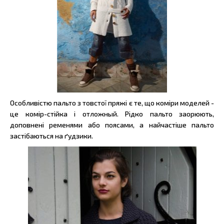
Особливістю пальто з товстої пряжі є те, що коміри моделей -
це комір-стійка і отложный. Рідко пальто заорюють,
доповнені ременями або поясами, а найчастіше пальто
застібаються на ґудзики.