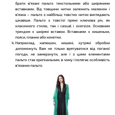
брати в'язані пальто текстильними або шкіряними
вставками. Від товщини нитки залежить малюнок і
в'язка – пальто з найбільш товстих ниток виглядають
цікавіше. Пальто з товстої пряжі ключова річ, як
класичного стилю, так і casual і oversize. Основним
трендом є шкіряні вставки. Вставками є кишеньки,
пояси, планки або кокетки.
Наприклад, капюшон, кишені, хутряні обробки
допоможуть Вам не тільки врятуватися від поганої
погоди, не замерзнути, але і з цими елементами
пальто стає оригінальним, в чому і полягає особливість
в'язаних пальто.