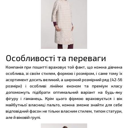
Особливості та переваги
Компанія при пошитті враховує той факт, що кожна дівчина
особлива, зі своїм стилем, формою і розміром, і саме тому їх
асортимент досить великий, а широкий розмірний ряд (42-56
розміри) і особливі лінійки економ та преміум класу
допоможуть підібрати оптимальний варіант на будь-яку
фігуру і гаманець. Крім цього фірмою враховується і вік
майбутньої власниці пальто, кожна зможе знайти для себе
відповідний фасон не тільки власним стилем, типом статури,
але й віковій групі.