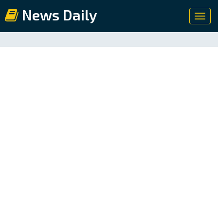
News Daily
Toggl
navig