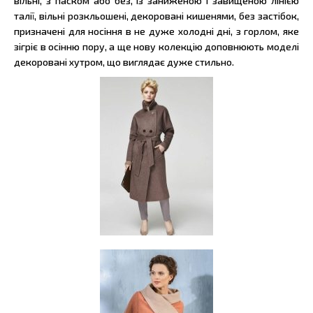
вільні, з паском або без, із заниженою і завищеною лінією
талії, вільні розкльошені, декоровані кишенями, без застібок,
призначені для носіння в не дуже холодні дні, з горлом, яке
зігріє в осінню пору, а ще нову колекцію доповнюють моделі
декоровані хутром, що виглядає дуже стильно.