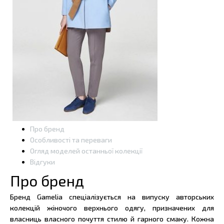
Про бренд
Особливості та переваги
Огляд моделей останньої колекції
Відгуки
Про бренд
Бренд Gamelia спеціалізується на випуску авторських
колекцій жіночого верхнього одягу, призначених для
власниць власного почуття стилю й гарного смаку. Кожна