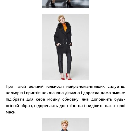
При такій великій кількості найрізноманітніших силуетів,
кольорів і принтів кожна юна дівчина і доросла дама зможе
підібрати для себе модну обновку, яка доповнить будь-
осінній образ, підкреслить достоїнства і виділить вас з сірої
маси.