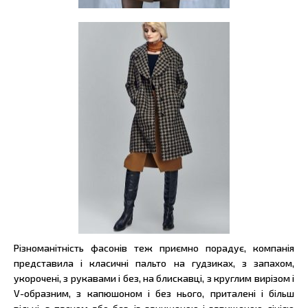
Різноманітність фасонів теж приємно порадує, компанія
представила і класичні пальто на гудзиках, з запахом,
укорочені, з рукавами і без, на блискавці, з круглим вирізом і
V-образним, з капюшоном і без нього, приталені і більш