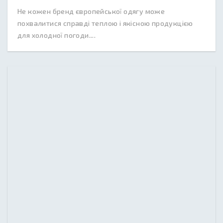
Не кожен бренд європейської одягу може
похвалитися справді теплою і якісною продукцією
для холодної погоди....