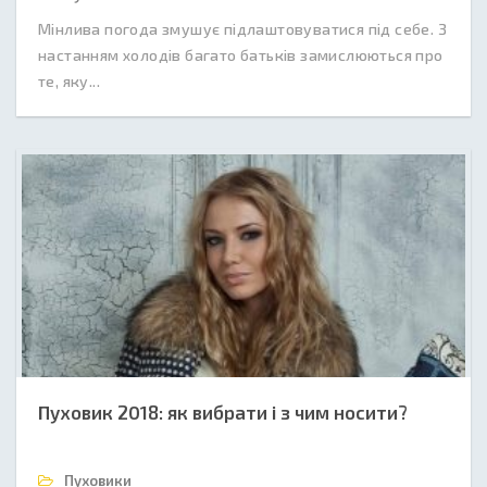
Мінлива погода змушує підлаштовуватися під себе. З
настанням холодів багато батьків замислюються про
те, яку...
Пуховик 2018: як вибрати і з чим носити?
Пуховики