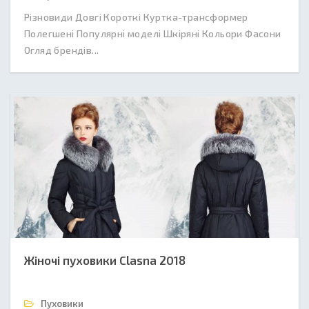
Різновиди Довгі Короткі Куртка-трансформер
Полегшені Популярні моделі Шкіряні Кольори Фасони
Огляд брендів...
Жіночі пуховики Clasna 2018
Пуховики