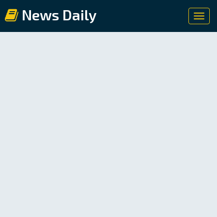
News Daily
Toggl
navig