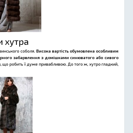
и хутра
зинського соболя.
Висока вартість обумовлена особливим
орного забарвлення з домішками синюватого або сивого
и, що робить її дуже привабливою. До того ж, хутро гладкий,