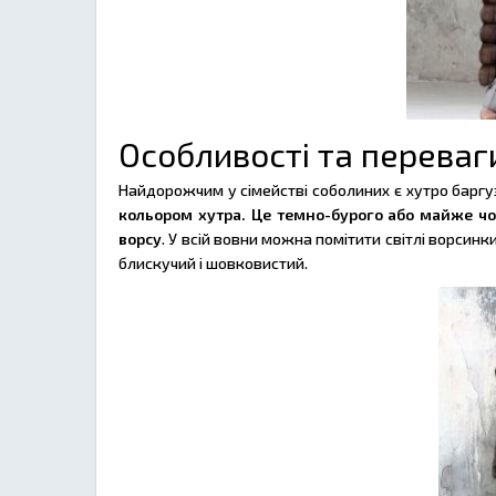
Особливості та переваг
Найдорожчим у сімействі соболиних є хутро баргу
кольором хутра. Це темно-бурого або майже ч
ворсу
. У всій вовни можна помітити світлі ворсинк
блискучий і шовковистий.