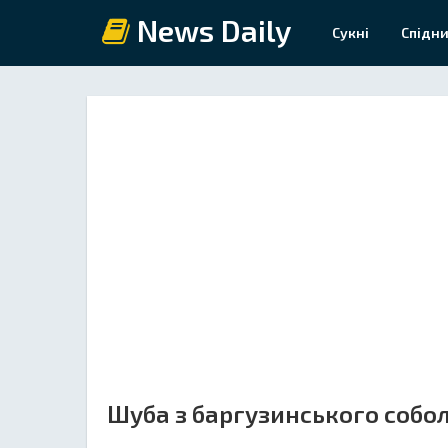
News Daily
Сукні
Спідни
Шуба з баргузинського собо