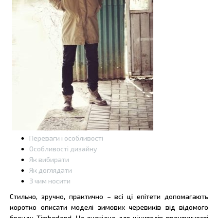
Переваги і особливості
Особливості дизайну
Як вибирати
Як доглядати
З чим носити
Стильно, зручно, практично – всі ці епітети допомагають
коротко описати моделі зимових черевиків від відомого
бренду Timberland. Це знахідка для цінителів практичності