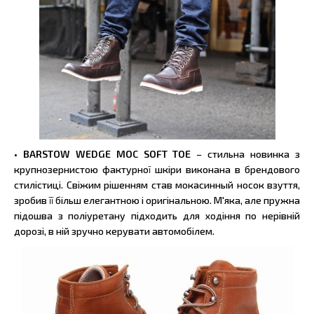
• BARSTOW WEDGE MOC SOFT TOE
– стильна новинка з
крупнозернистою фактурної шкіри виконана в брендового
стилістиці. Свіжим рішенням став мокасинный носок взуття,
зробив її більш елегантною і оригінальною. М'яка, але пружна
підошва з поліуретану підходить для ходіння по нерівній
дорозі, в ній зручно керувати автомобілем.