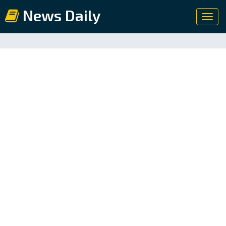
News Daily
Toggl
navig