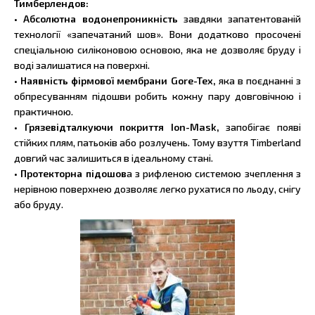
Тимберлендов:
•
Абсолютна водонепроникність
завдяки запатентованій
технології «запечатаний шов». Вони додатково просочені
спеціальною силіконовою основою, яка не дозволяє бруду і
воді залишатися на поверхні.
•
Наявність фірмової мембрани Gore-Tex,
яка в поєднанні з
обпресуванням підошви робить кожну пару довговічною і
практичною.
•
Грязевідталкуючи покриття Ion-Mask,
запобігає появі
стійких плям, патьоків або розлучень. Тому взуття Timberland
довгий час залишиться в ідеальному стані.
•
Протекторна підошов
а з рифленою системою зчеплення з
нерівною поверхнею дозволяє легко рухатися по льоду, снігу
або бруду.