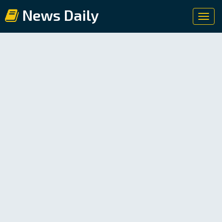
News Daily
Toggl
navig