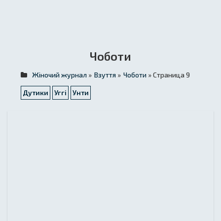
Чоботи
Жіночий журнал
»
Взуття
»
Чоботи
» Страница 9
Дутики
Уггі
Унти