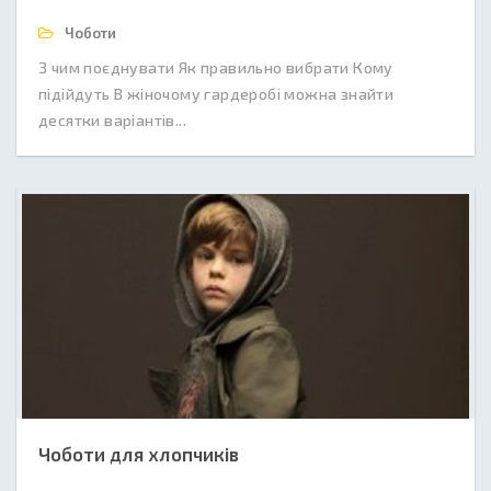
Чоботи
З чим поєднувати Як правильно вибрати Кому
підійдуть В жіночому гардеробі можна знайти
десятки варіантів...
Чоботи для хлопчиків