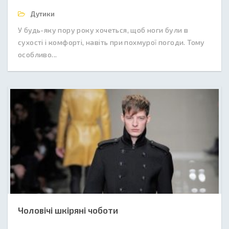
Дутики
У будь-яку пору року хочеться, щоб ноги були в
сухості і комфорті, навіть при похмурої погоди. Тому
особливо...
Чоловічі шкіряні чоботи