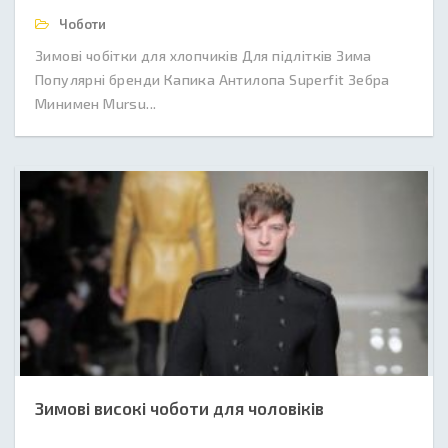
Чоботи
Зимові чобітки для хлопчиків Для підлітків Зима
Популярні бренди Капика Антилопа Superfit Зебра
Минимен Mursu...
Зимові високі чоботи для чоловіків