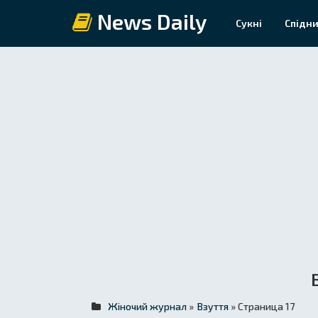
News Daily
Сукні
Спідни
Жіночий журнал
»
Взуття
» Страница 17