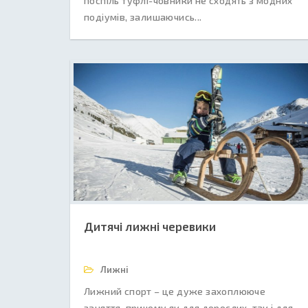
поспіль туфлі-човники не сходять з модних
подіумів, залишаючись...
Дитячі лижні черевики
Лижні
Лижний спорт – це дуже захоплююче
заняття, причому як для дорослих, так і для