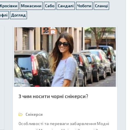
Кросівки
Мокасини
Сабо
Сандалі
Чоботи
Сланці
уфлі
Догляд
З чим носити чорні снікерси?
Снікерси
Особливості та переваги забарвлення Модні