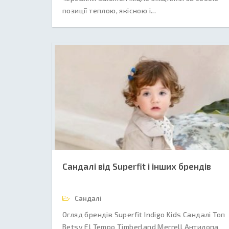
позиції теплою, якісною і...
Сандалі від Superfit і інших брендів
Сандалі
Огляд брендів Superfit Indigo Kids Сандалі Топ
Betsy El Tempo Timberland Merrell Антилопа