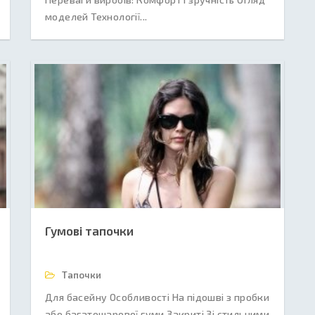
моделей Технології...
Гумові тапочки
Тапочки
Для басейну Особливості На підошві з пробки
або багатошарової гуми Закриті Зі стильними