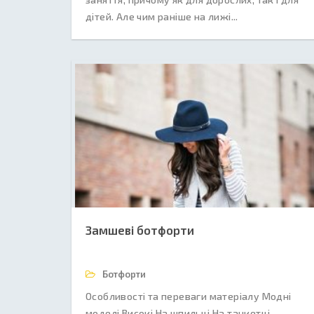
дітей. Але чим раніше на лижі...
Замшеві ботфорти
Ботфорти
Особливості та переваги матеріалу Модні
моделі Високі На шпильці На танкетці