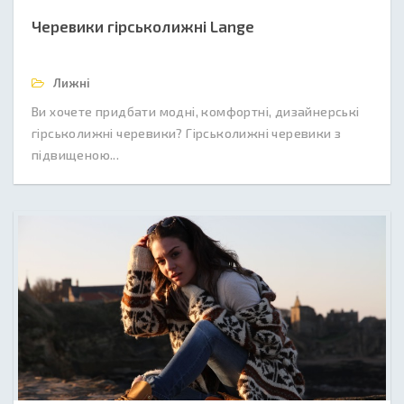
Черевики гірськолижні Lange
Лижні
Ви хочете придбати модні, комфортні, дизайнерські
гірськолижні черевики? Гірськолижні черевики з
підвищеною...