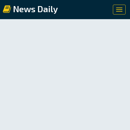
News Daily
Toggl
navig