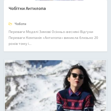
Чобітки Антилопа
Чоботи
Переваги Моделі Зимові Осінньо-весняні Відгуки
Переваги Компанія «Антилопа» виникла близько 20
років тому і...