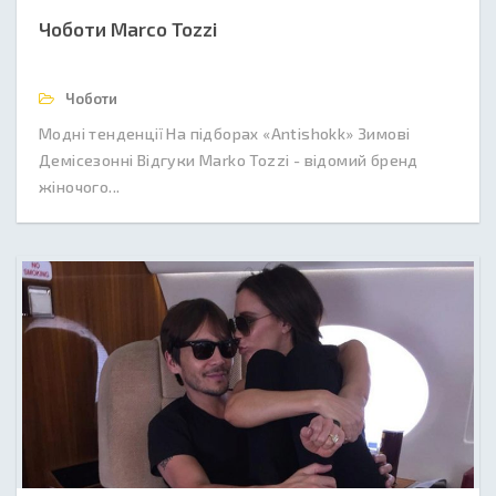
Чоботи Marco Tozzi
Чоботи
Модні тенденції На підборах «Antishokk» Зимові
Демісезонні Відгуки Marko Tozzi - відомий бренд
жіночого...