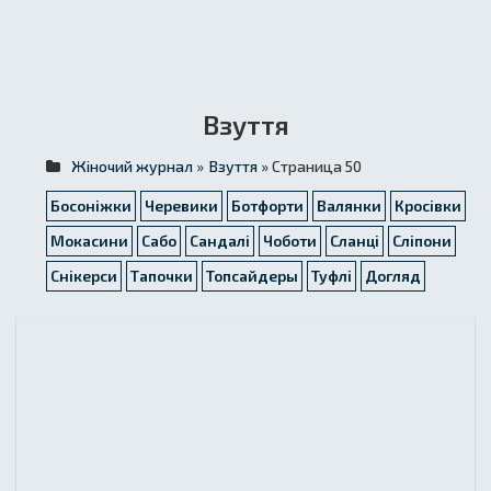
Взуття
Жіночий журнал
»
Взуття
» Страница 50
Босоніжки
Черевики
Ботфорти
Валянки
Кросівки
Мокасини
Сабо
Сандалі
Чоботи
Сланці
Сліпони
Снікерси
Тапочки
Топсайдеры
Туфлі
Догляд