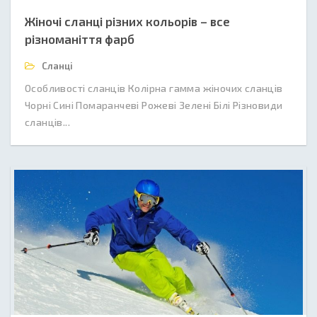
Жіночі сланці різних кольорів – все
різноманіття фарб
Сланці
Особливості сланців Колірна гамма жіночих сланців
Чорні Сині Помаранчеві Рожеві Зелені Білі Різновиди
сланців...