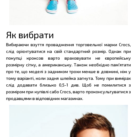
Як вибрати
Вибираючи взуття провадження торговельної марки Crocs,
слід орієнтуватися на свій стандартний розмір. Однак при
покупці кроксов варто враховувати не європейську
розмірну сітку, а американську. Також необхідно пам'ятати
про те, що моделі з задником трохи менше в довжині, ніж у
тому варіанті, коли задня шлейка загнута. Тому при вимірах
слід додавати близько 0,5-1 див. Щоб не помилитися з
розміром при купівлі сабо Crocs, варто проконсультуватися з
продавцями в відповідних магазинах.