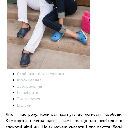
Особливості та переваги
Модні моделі
Забарвлення
Як вибрати
З чим носити
Відгуки
Літо – час року, коли всі прагнуть до легкості і свободи.
Комфортна і легка одяг – саме те, що так необхідно в
спекотні літні дні. Це ж можна сказати і про взуття. Легкі