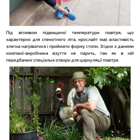
Під впливом підвищеної температури повітря, що
характерно для спекотного літа, крослайт має властивість
злегка нагріватися і приймати форму стопи. Згідно з даними
компанії-виробника взуття не парить, так як в ній
передбачені спеціальні отвори для циркуляції повітря.