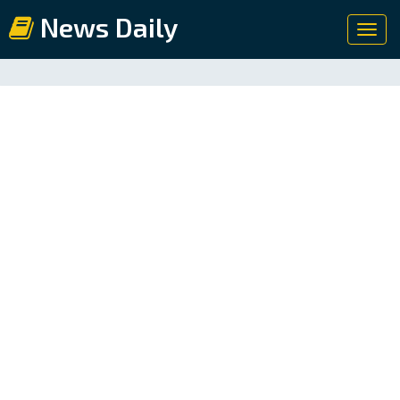
News Daily
Toggl
navig