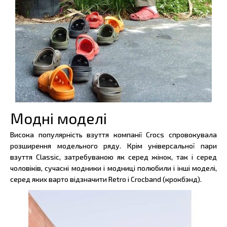
Модні моделі
Висока популярність взуття компанії Crocs спровокувала
розширення модельного ряду. Крім універсальної пари
взуття Classic, затребуваною як серед жінок, так і серед
чоловіків, сучасні модники і модниці полюбили і інші моделі,
серед яких варто відзначити Retro і Crocband (крокбэнд).