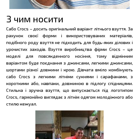
З чим носити
Сабо Crocs – досить оригінальний варіант літнього взуття. За
рахунок своєї форми і використовуваних матеріалів,
подібного роду взуття не підходить для будь-яких ділових і
урочистих заходів. Взуття виробництва фірми Crocs – це
моделі для повсякденного носіння, тому відмінним
варіантом буде поєднання з джинсами, легкими джинсами,
шортами різної довжини і крою. Дівчата вміло комбінують
сабо Crocs з легкими літніми сукнями і сарафанами, з
короткими або, навпаки, довжиною в підлогу спідницями.
Стильна і зручна взуття, що випускається під логотипом
Crocs, гармонійно виглядає з літнім одягом молодіжного або
стилю кежуал.