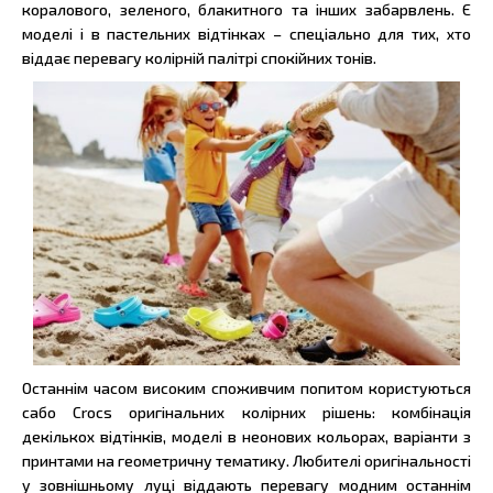
коралового, зеленого, блакитного та інших забарвлень. Є
моделі і в пастельних відтінках – спеціально для тих, хто
віддає перевагу колірній палітрі спокійних тонів.
Останнім часом високим споживчим попитом користуються
сабо Crocs оригінальних колірних рішень: комбінація
декількох відтінків, моделі в неонових кольорах, варіанти з
принтами на геометричну тематику. Любителі оригінальності
у зовнішньому луці віддають перевагу модним останнім