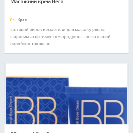
Масажний крем Нега
Крем
Світовий ринок косметики для масажу рясніє
широким асортиментом продукції, і вітчизняний
виробник також не...