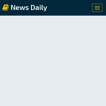
News Daily
Toggl
navig