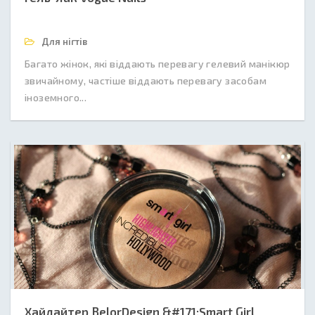
Для нігтів
Багато жінок, які віддають перевагу гелевий манікюр
звичайному, частіше віддають перевагу засобам
іноземного...
Хайлайтер BelorDesign &#171;Smart Girl