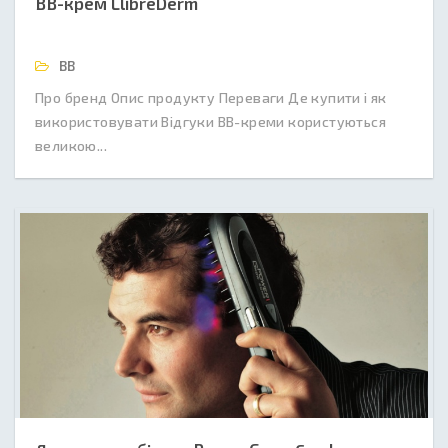
ВВ-крем LlibreDerm
BB
Про бренд Опис продукту Переваги Де купити і як
використовувати Відгуки BB-креми користуються
великою...