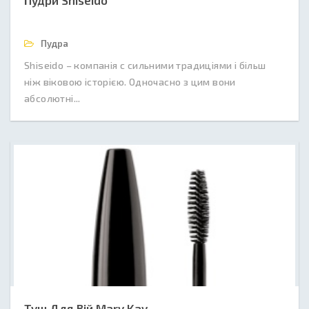
Пудри Shiseido
Пудра
Shiseido – компанія c сильними традиціями і більш
ніж віковою історією. Одночасно з цим вони
абсолютні...
Туш Для Вій Mary Kay