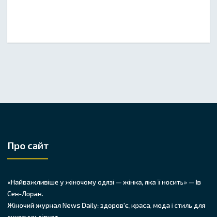
Про сайт
«Найважливіше у жіночому одязі — жінка, яка її носить» — Ів
Сен-Лоран.
Жіночий журнал News Daily: здоров'є, краса, мода і стиль для
сучасних дівчат.