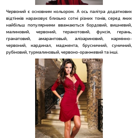
Червоний є основним кольором. А ось палітра додаткових
відтінків нараховує близько сотні різних тонів, серед яких
найбільш популярними вважаються бордовий, вишневий,
малиновий, червоний, теракотовий, фуксія, герань,
гранатовий, амарантовый, алізариновий, кармінно-
червоний, кардинал, маджента, брусничний, суничний,
рубіновий, турмалиновый, червоно-оранжевий та інші.