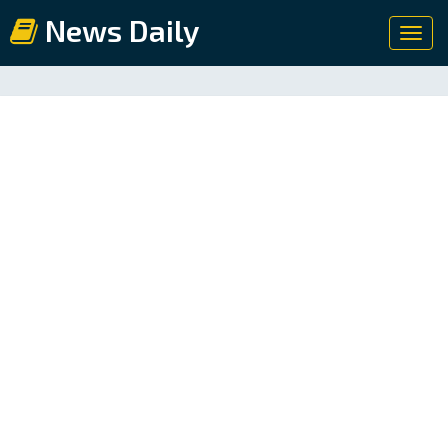
News Daily
Toggl
navig