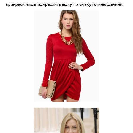
прикраси лише підкреслить відчуття смаку і стилю дівчини.