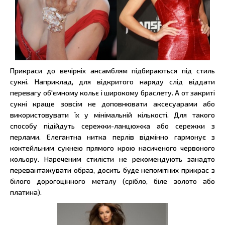
Прикраси до вечірніх ансамблям підбираються під стиль
сукні. Наприклад, для відкритого наряду слід віддати
перевагу об'ємному кольє і широкому браслету. А от закриті
сукні краще зовсім не доповнювати аксесуарами або
використовувати їх у мінімальній кількості. Для такого
способу підійдуть сережки-ланцюжка або сережки з
перлами. Елегантна нитка перлів відмінно гармонує з
коктейльним сукнею прямого крою насиченого червоного
кольору. Нареченим стилісти не рекомендують занадто
перевантажувати образ, досить буде непомітних прикрас з
білого дорогоцінного металу (срібло, біле золото або
платина).