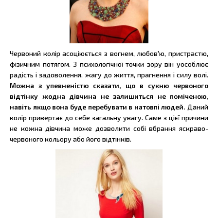
Червоний колір асоціюється з вогнем, любов'ю, пристрастю,
фізичним потягом. З психологічної точки зору він уособлює
радість і задоволення, жагу до життя, прагнення і силу волі.
Можна з упевненістю сказати, що в сукню червоного
відтінку жодна дівчина не залишиться не поміченою,
навіть якщо вона буде перебувати в натовпі людей.
Даний
колір привертає до себе загальну увагу. Саме з цієї причини
не кожна дівчина може дозволити собі вбрання яскраво-
червоного кольору або його відтінків.