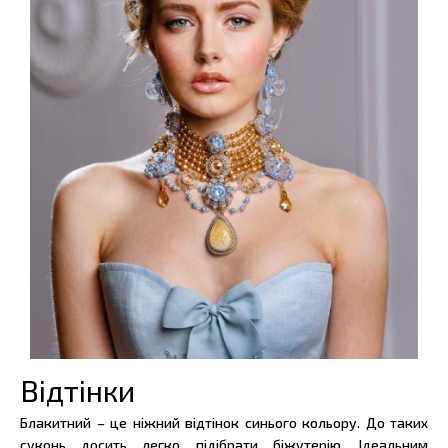
Відтінки
Блакитний – це ніжний відтінок синього кольору. До таких
суконь досить легко підібрати біжутерію. Ідеальним