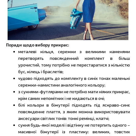
Поради щодо вибору прикрас:
металеві кільця, сережки з великими каменями
перетворять повсякденний комплект в більш
урочистий, тому потрібно не перестаратися з кількістю
бус, кілець і браслетів;
чудово підходять до комплекту в синіх тонах маленькі
сережки-намистини аналогічного кольору;
з сукнями-футлярами не потрібно мати ніяких прикрас,
крім самих непомітних і не кидаються в очі;
білі кольори в біжутерії підходять під яскраво-синє
повсякденне плаття, з яким можна використовувати
аксесуари світлих тонів: тонкі ремінці, клатчі;
сукня будь-якої моделі і відтінку не потерпить одного –
масивної біжутерії із пластику: великих, товстих