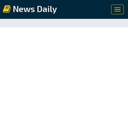
News Daily
Toggl
navig