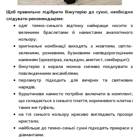
Щоб правильно підібрати біжутерію до сукні, необхідно
слідувати рекомендаціям:
одяг темно-синього відтінку найкраще носити з
великими браслетами й намистами аналогічного
кольору;
оригінальні комбінації виходять з жовтими, світло-
зеленими, рожевими, бузковими напівдорогоцінним
камінням (хризопраз, халцедон, аметист, симбирцит);
біжутерію з корала можна сміливо поєднувати з
повсякденними ансамблями;
перламутр підходить для вечірніх та святкових
нарядів;
бурштинове намисто потрібно включати в комплект,
що складається з синього плаття, коричневого клатча і
таких же туфель;
на тлі синього кольору красиво виглядають прозорі
кристали;
найбільше до темно-синьої сукні підходять прикраси з
діамантами.