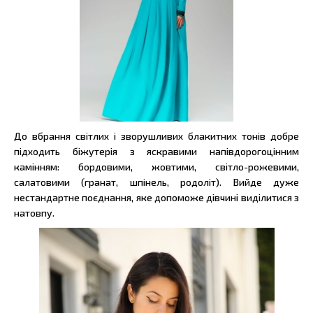
До вбрання світлих і зворушливих блакитних тонів добре
підходить біжутерія з яскравими напівдорогоцінним
камінням: бордовими, жовтими, світло-рожевими,
салатовими (гранат, шпінель, родоліт). Вийде дуже
нестандартне поєднання, яке допоможе дівчині виділитися з
натовпу.