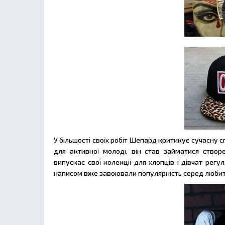
У більшості своїх робіт Шепард критикує сучасну
для активної молоді, він став займатися створ
випускає свої колекції для хлопців і дівчат регу
написом вже завоювали популярність серед любит