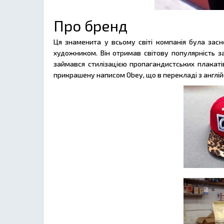
Про бренд
Ця знаменита у всьому світі компанія була зас
художником. Він отримав світову популярність з
займався стилізацією пропагандистських плакаті
прикрашену написом Obey, що в перекладі з англій