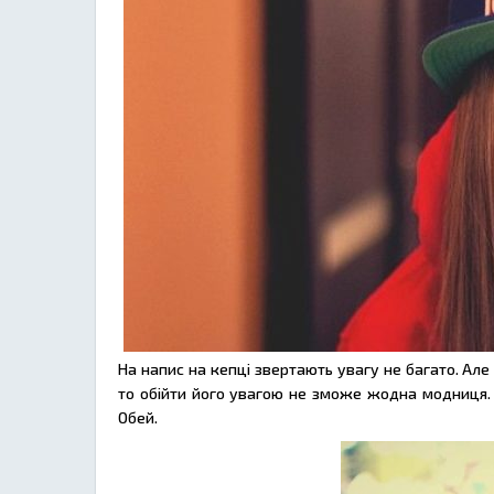
На напис на кепці звертають увагу не багато. Ал
то обійти його увагою не зможе жодна модниця. О
Обей.