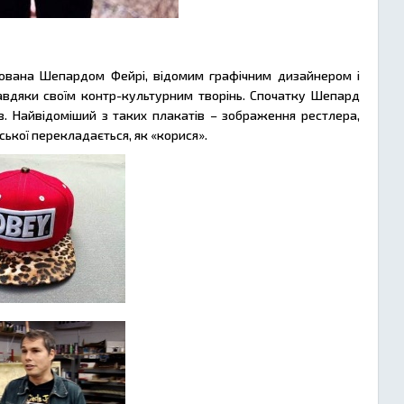
нована Шепардом Фейрі, відомим графічним дизайнером і
авдяки своїм контр-культурним творінь. Спочатку Шепард
в. Найвідоміший з таких плакатів – зображення рестлера,
ської перекладається, як «корися».