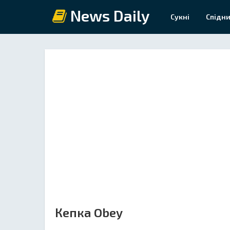
News Daily
Сукні
Спідни
Кепка Obey