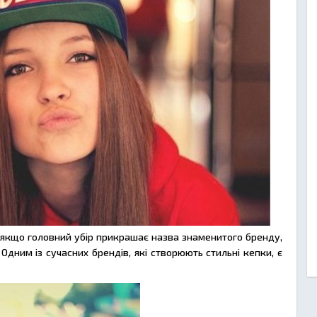
е якщо головний убір прикрашає назва знаменитого бренду,
дним із сучасних брендів, які створюють стильні кепки, є