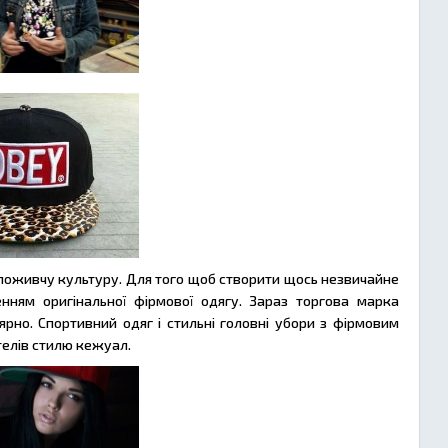
 споживчу культуру. Для того щоб створити щось незвичайне
енням оригінальної фірмової одягу. Зараз торгова марка
лярно. Спортивний одяг і стильні головні убори з фірмовим
елів стилю кежуал.