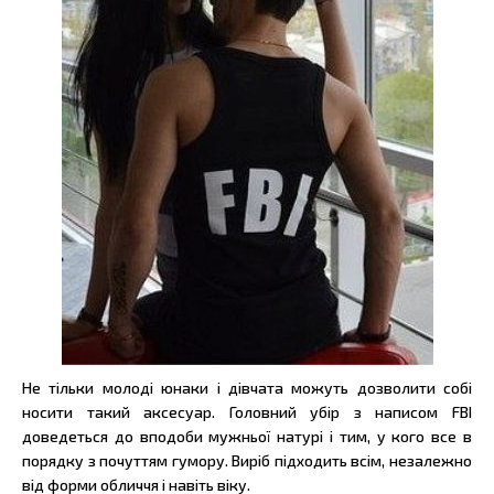
Не тільки молоді юнаки і дівчата можуть дозволити собі
носити такий аксесуар. Головний убір з написом FBI
доведеться до вподоби мужньої натурі і тим, у кого все в
порядку з почуттям гумору. Виріб підходить всім, незалежно
від форми обличчя і навіть віку.