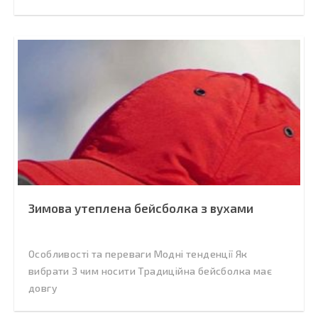
Зимова утеплена бейсболка з вухами
Особливості та переваги Модні тенденції Як
вибрати З чим носити Традиційна бейсболка має
довгу