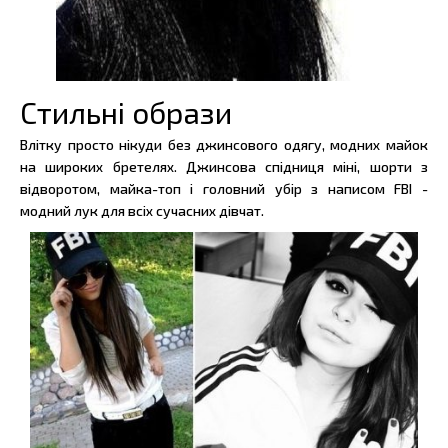
Стильні образи
Влітку просто нікуди без джинсового одягу, модних майок
на широких бретелях. Джинсова спідниця міні, шорти з
відворотом, майка-топ і головний убір з написом FBI -
модний лук для всіх сучасних дівчат.