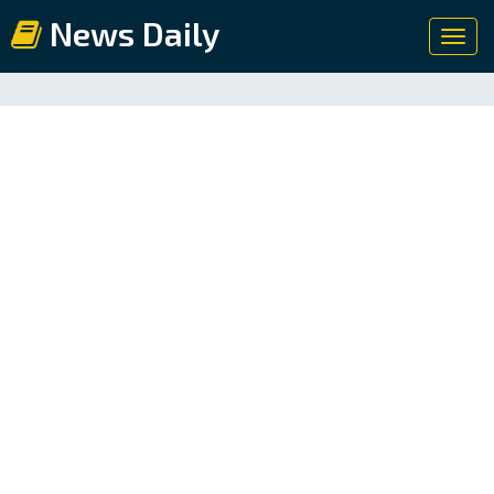
News Daily
Toggl
navig