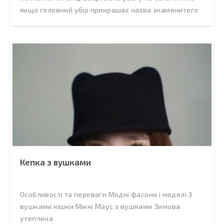
якщо головний убір прикрашає назва знаменитого
Кепка з вушками
Особливості та переваги Модні фасони і моделі З
вушками кішки Міккі Маус з вушками Зимова
утеплена