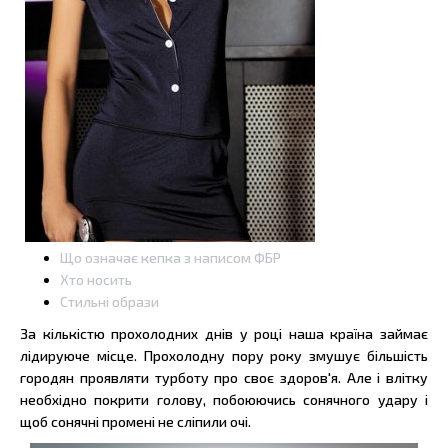
Що означає кепка з написом ФБР
Хто носить
Стильні образи
За кількістю прохолодних днів у році наша країна займає
лідируюче місце. Прохолодну пору року змушує більшість
городян проявляти турботу про своє здоров'я. Але і влітку
необхідно покрити голову, побоюючись сонячного удару і
щоб сонячні промені не сліпили очі.