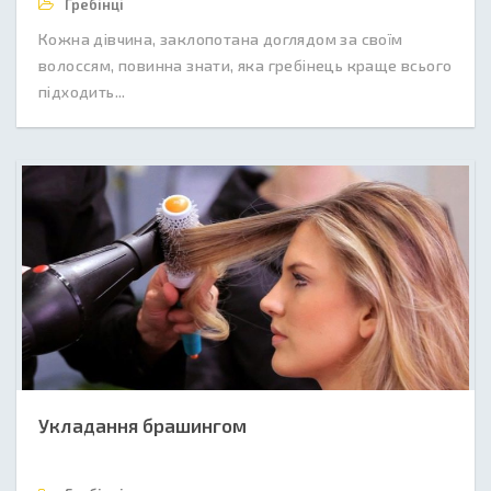
Гребінці
Кожна дівчина, заклопотана доглядом за своїм
волоссям, повинна знати, яка гребінець краще всього
підходить...
Укладання брашингом