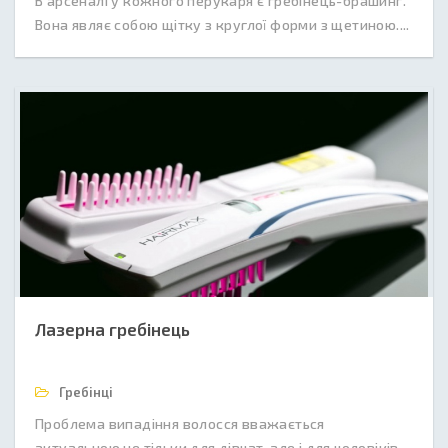
В арсеналі у кожного перукаря є гребінець-брашинг.
Вона являє собою щітку з круглої форми з щетиною....
Лазерна гребінець
Гребінці
Проблема випадіння волосся вважається
актуальною не тільки для дівчат, але і для чоловіків.