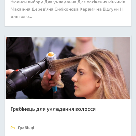
Нюанси вибору Для укладання Для посічених кінчиків
Масажна Дерев'яна Силіконова Керамічна Відгуки Ні
для кого...
Гребінець для укладання волосся
Гребінці