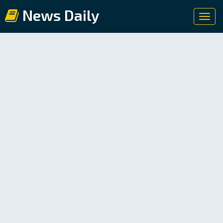
News Daily
Toggl
navig