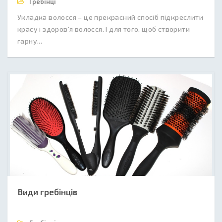
Гребінці
Укладка волосся – це прекрасний спосіб підкреслити
красу і здоров'я волосся. І для того, щоб створити
гарну...
Види гребінців