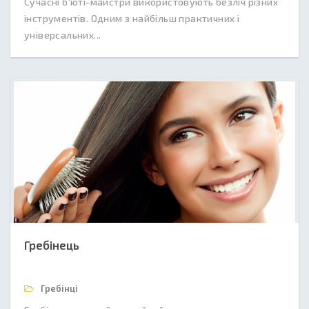
Сучасні б'юті-майстри використовують безліч різних
інструментів. Одним з найбільш практичних і
універсальних...
Гребінець
Гребінці