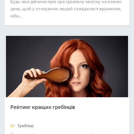
Будь-яка дівчина мріє про ідеальну зачіску на кожен
день, щоб у оточуючих людей складалося враження,
ніби...
Рейтинг кращих гребінців
Гребінці