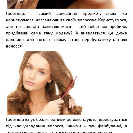
Гребінець – самий звичайний предмет, яким ми
користуємося, доглядаючи за своїм волоссям. Користуємося,
але не завжди замислюємося – той вибір ми зробили,
придбавши саме таку модель? А виявляється, це дуже
важливо для того, в якому стані перебуватимуть наші
волосся.
Гребінців існує безліч, одними рекомендують користуватися
під час укладання волосся, іншими – при фарбуванні, а
третіми можна розчісуватися при щоденному догляді.