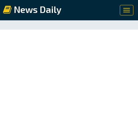
News Daily
Toggl
navig