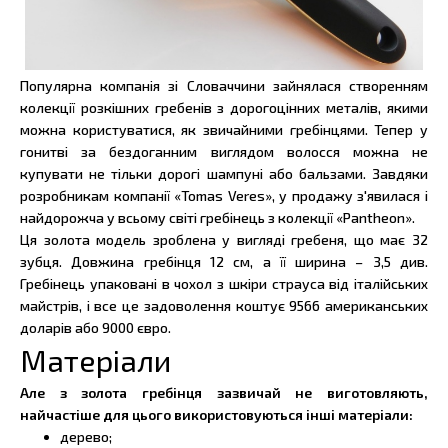
Популярна компанія зі Словаччини зайнялася створенням
колекції розкішних гребенів з дорогоцінних металів, якими
можна користуватися, як звичайними гребінцями. Тепер у
гонитві за бездоганним виглядом волосся можна не
купувати не тільки дорогі шампуні або бальзами. Завдяки
розробникам компанії «Tomas Veres», у продажу з'явилася і
найдорожча у всьому світі гребінець з колекції «Pantheon».
Ця золота модель зроблена у вигляді гребеня, що має 32
зубця. Довжина гребінця 12 см, а її ширина – 3,5 див.
Гребінець упаковані в чохол з шкіри страуса від італійських
майстрів, і все це задоволення коштує 9566 американських
доларів або 9000 євро.
Матеріали
Але з золота гребінця зазвичай не виготовляють,
найчастіше для цього використовуються інші матеріали:
дерево;