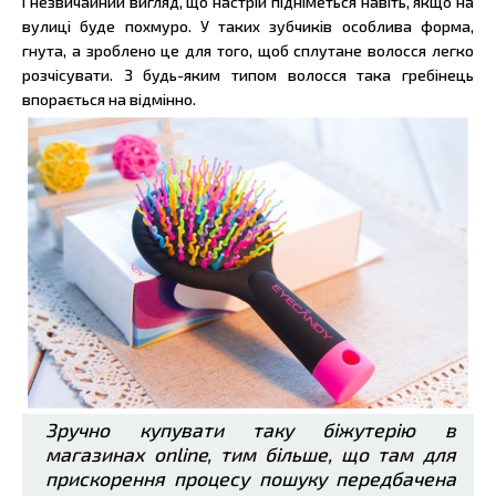
і незвичайний вигляд, що настрій підніметься навіть, якщо на
вулиці буде похмуро. У таких зубчиків особлива форма,
гнута, а зроблено це для того, щоб сплутане волосся легко
розчісувати. З будь-яким типом волосся така гребінець
впорається на відмінно.
Зручно купувати таку біжутерію в
магазинах online, тим більше, що там для
прискорення процесу пошуку передбачена