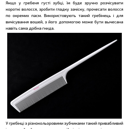
Якщо у гребеня густі зубці, їм буде зручно розчісувати
короткі волосся, зробити гладку зачіску, прочесати волосся
по окремих пасм. Використовують такий гребінець і для
вичісування вошей, з його допомогою може бути вычесана
навіть сама дрібна гнида.
У гребінці з різнокольоровими зубчиками такий привабливий