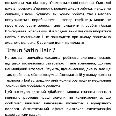
косметики, час від часу з'являються свої новинки. Сьогодні
вже в продажу з'явилися справжні диво-гребінці, інакше не
скажеш, і вони бувають як ручної роботи, так і масово
випускаються виробниками – тепер гребінець може не
просто розчесати волосся, але і зміцнити їх, зробити більш
блискучими і красивими. А є моделі, яким під силу впоратися
навіть з вузликами і не пошкодити при цьому практично
жодного волоска.
Ось лише деякі приклади:
Braun Satin Hair 7
На вигляд – звичайна масажна гребінець, але вона працює
від двох пальчикових батарейок і таке враження, що має
неймовірний інтелект. Звучить, щонайменше, дивно, але це
так, гребінець дійсно розумна. Допомагає їй у цьому чарівна
технологія Iontec, завдяки якій можна розгладити неслухняні
локони і без проблем їх укласти.
Цей аксесуар здатний дбайливо, можна сказати навіть з
ніжністю расчешет ваші локони, не «смикаючи» їх, що
особливо важливо власницям пухнастих і кучерявого
волосся. Антистатичний ефект виключає електризацію
вашої зачіски надалі.