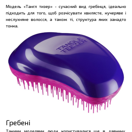
Модель «Тангл тизер» - сучасний вид гребінця, ідеально
підходить для того, щоб розчісувати хвилясте, кучеряве і
неслухняне волосся, а також ті, структура яких занадто
тонка.
Гребені
Такими моделями люди користувалися ще в давнину.