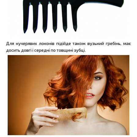
Для кучерявих локонів підійде також вузький гребінь, має
досить довгі і середні по товщині зубці.