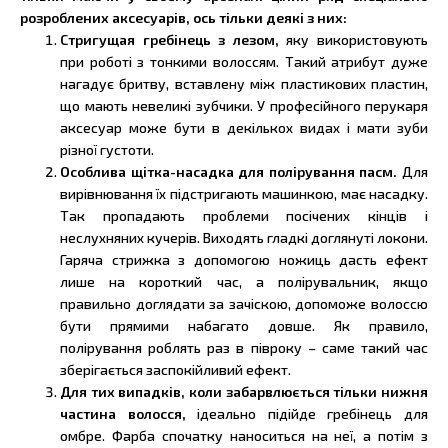
розроблених аксесуарів, ось тільки деякі з них:
Стригущая гребінець з лезом,
яку використовують
при роботі з тонкими волоссям. Такий атрибут дуже
нагадує бритву, вставлену між пластикових пластин,
що мають невеликі зубчики. У професійного перукаря
аксесуар може бути в декількох видах і мати зуби
різної густоти.
Особлива щітка-насадка для полірування пасм.
Для
вирівнювання їх підстригають машинкою, має насадку.
Так пропадають проблеми посічених кінців і
неслухняних кучерів. Виходять гладкі доглянуті локони.
Гаряча стрижка з допомогою ножиць дасть ефект
лише на короткий час, а полірувальник, якщо
правильно доглядати за зачіскою, допоможе волоссю
бути прямими набагато довше. Як правило,
полірування роблять раз в півроку – саме такий час
зберігається заспокійливий ефект.
Для тих випадків, коли забарвлюється тільки нижня
частина волосся,
ідеально підійде гребінець для
омбре. Фарба спочатку наноситься на неї, а потім з