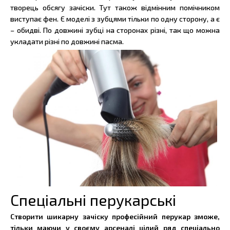
творець обсягу зачіски. Тут також відмінним помічником
виступає фен. Є моделі з зубцями тільки по одну сторону, а є
– обидві. По довжині зубці на сторонах різні, так що можна
укладати різні по довжині пасма.
Спеціальні перукарські
Створити шикарну зачіску професійний перукар зможе,
тільки маючи у своєму арсеналі цілий ряд спеціально