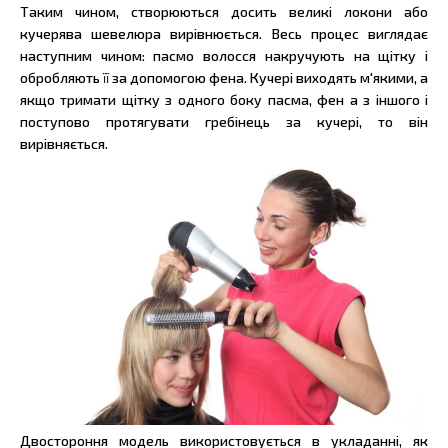
Таким чином, створюються досить великі локони або
кучерява шевелюра вирівнюється. Весь процес виглядає
наступним чином: пасмо волосся накручують на щітку і
обробляють її за допомогою фена. Кучері виходять м'якими, а
якщо тримати щітку з одного боку пасма, фен а з іншого і
поступово протягувати гребінець за кучері, то він
вирівняється.
Двостороння модель використовується в укладанні, як