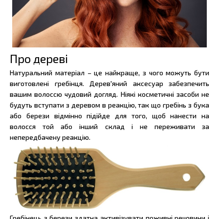
Про дереві
Натуральний матеріал – це найкраще, з чого можуть бути
виготовлені гребінця. Дерев'яний аксесуар забезпечить
вашим волоссю чудовий догляд. Ніякі косметичні засоби не
будуть вступати з деревом в реакцію, так що гребінь з бука
або берези відмінно підійде для того, щоб нанести на
волосся той або інший склад і не переживати за
непередбачену реакцію.
Гребінець з берези здатна активізувати поживні речовини і