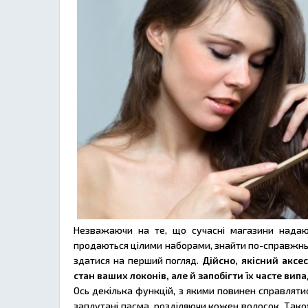
Незважаючи на те, що сучасні магазини надаю
продаються цілими наборами, знайти по-справжньо
здатися на перший погляд.
Дійсно, якісний аксе
стан ваших локонів, але й запобігти їх часте ви
Ось декілька функцій, з якими повинен справлятис
заплутані пасма, розділяючи кожен волосок. Тако