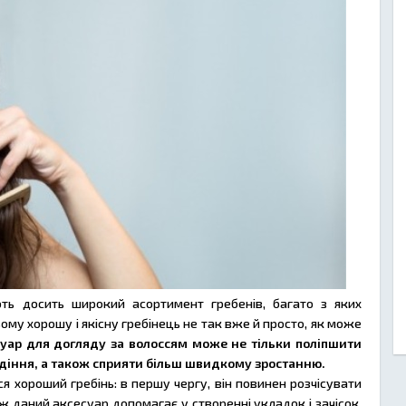
ть досить широкий асортимент гребенів, багато з яких
му хорошу і якісну гребінець не так вже й просто, як може
суар для догляду за волоссям може не тільки поліпшити
падіння, а також сприяти більш швидкому зростанню.
я хороший гребінь: в першу чергу, він повинен розчісувати
ж даний аксесуар допомагає у створенні укладок і зачісок,