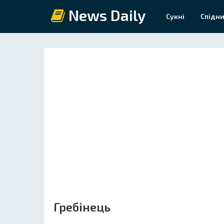
News Daily
Сукні
Спідни
Гребінець