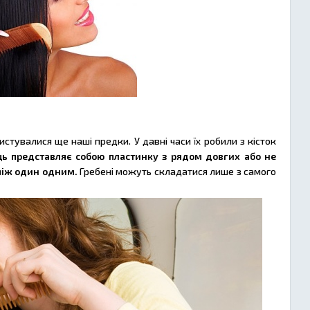
истувалися ще наші предки. У давні часи їх робили з кісток
ць представляє собою пластинку з рядом довгих або не
 між один одним.
Гребені можуть складатися лише з самого