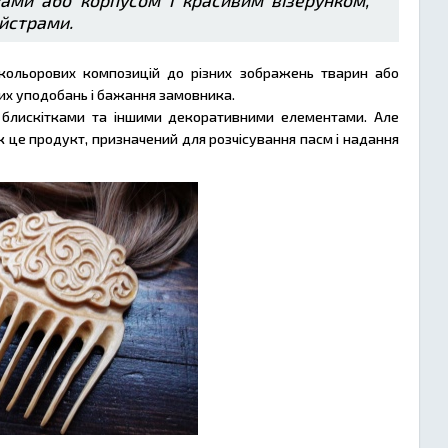
ками або корпусом і красивим візерунком,
йстрами.
ольорових композицій до різних зображень тварин або
вих уподобань і бажання замовника.
, блискітками та іншими декоративними елементами. Але
ж це продукт, призначений для розчісування пасм і надання