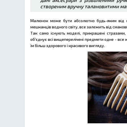
дані аксесуари з різьбленими руч
створеним вручну талановитими ма
Малюнок може бути абсолютно будь-яким від к
мешканців водного світу, все залежить від смако
Так само існують моделі, прикрашені стразами
об'єднує всі вищеперелічені предмети одне - все 
їм більш здорового і красивого вигляду.