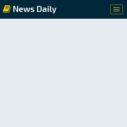
News Daily
Toggl
navig