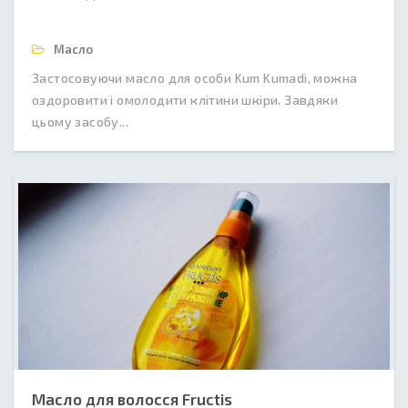
Масло
Застосовуючи масло для особи Kum Kumadi, можна
оздоровити і омолодити клітини шкіри. Завдяки
цьому засобу...
Масло для волосся Fructis