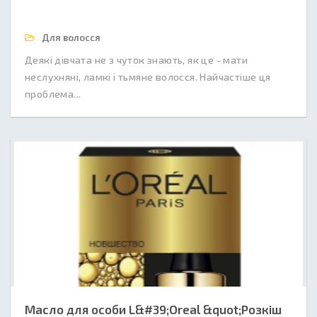
Для волосся
Деякі дівчата не з чуток знають, як це - мати
неслухняні, ламкі і тьмяне волосся. Найчастіше ця
проблема...
Масло для особи L&#39;Oreal &quot;Розкіш