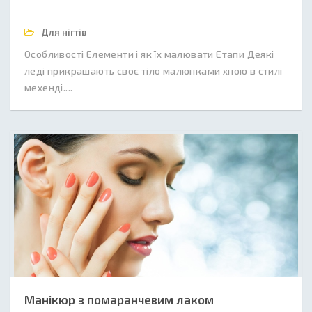
Для нігтів
Особливості Елементи і як їх малювати Етапи Деякі
леді прикрашають своє тіло малюнками хною в стилі
мехенді....
Манікюр з помаранчевим лаком