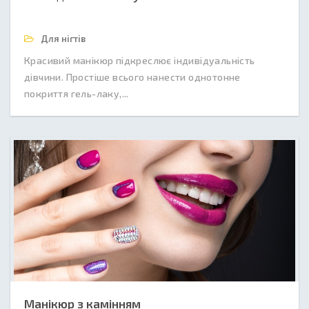
Для нігтів
Красивий манікюр підкреслює індивідуальність
дівчини. Простіше всього нанести однотонне
покриття гель-лаку,...
Манікюр з камінням