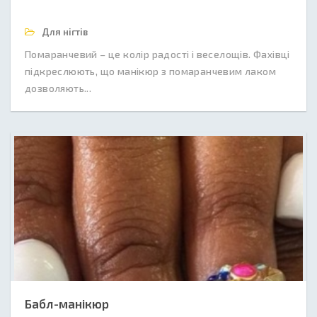
Для нігтів
Помаранчевий – це колір радості і веселощів. Фахівці
підкреслюють, що манікюр з помаранчевим лаком
дозволяють...
Бабл-манікюр