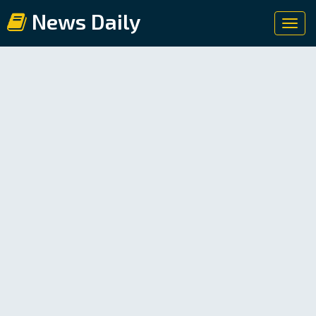
News Daily
Toggl
navig