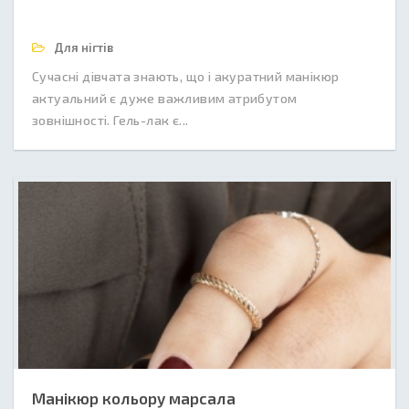
Для нігтів
Сучасні дівчата знають, що і акуратний манікюр
актуальний є дуже важливим атрибутом
зовнішності. Гель-лак є...
Манікюр кольору марсала